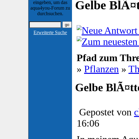
Gelbe BlÃ¤t
eingeben, um das
aqua4you-Forum zu
durchsuchen.
Erweiterte Suche
Pfad zum Thr
»
Pflanzen
»
Th
Gelbe BlÃ¤tt
Gepostet von
c
16:06