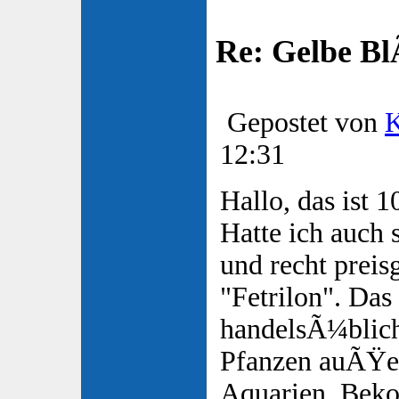
Re: Gelbe Bl
Gepostet von
K
12:31
Hallo, das ist 
Hatte ich auch 
und recht preis
"Fetrilon". Das 
handelsÃ¼blich
Pfanzen auÃŸer
Aquarien. Bek