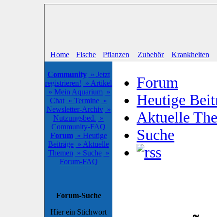
Home
Fische
Pflanzen
Zubehör
Krankheiten
Community
» Jetzt
Forum
registrieren!
» Artikel
» Mein Aquarium
»
Heutige Beit
Chat
» Termine
»
Newsletter-Archiv
»
Aktuelle Th
Nutzungsbed.
»
Community-FAQ
Suche
Forum
» Heutige
Beiträge
» Aktuelle
Themen
» Suche
»
Forum-FAQ
Forum-Suche
Hier ein Stichwort