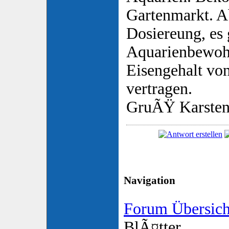
Gartenmarkt. Ab
Dosiereung, es 
Aquarienbewoh
Eisengehalt vo
vertragen.
GruÃŸ Karste
Navigation
Forum Übersich
BlÃ¤tter