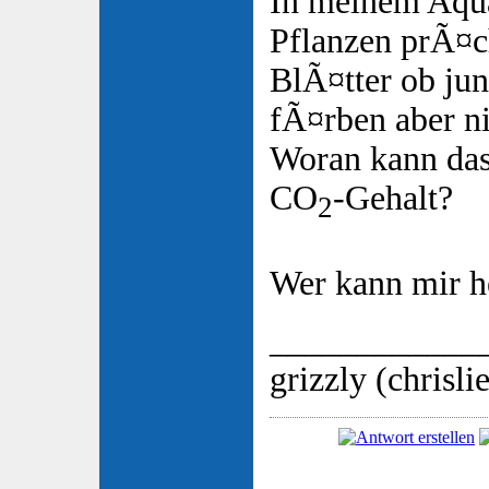
In meinem Aqu
Pflanzen prÃ¤c
BlÃ¤tter ob jun
fÃ¤rben aber ni
Woran kann das
CO
-Gehalt?
2
Wer kann mir h
____________
grizzly (chrisli