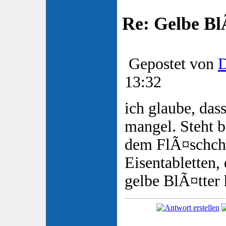
Re: Gelbe Bl
Gepostet von
D
13:32
ich glaube, dass
mangel. Steht b
dem FlÃ¤schch
Eisentabletten,
gelbe BlÃ¤tter h