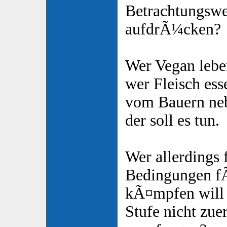
Betrachtungsw
aufdrÃ¼cken?
Wer Vegan leben
wer Fleisch ess
vom Bauern neb
der soll es tun.
Wer allerdings
Bedingungen fÃ
kÃ¤mpfen will 
Stufe nicht zu