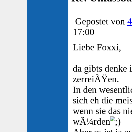
Gepostet von
4
17:00
Liebe Foxxi,
da gibts denke 
zerreiÃŸen.
In den wesentl
sich eh die meis
wenn sie das n
wÃ¼rden