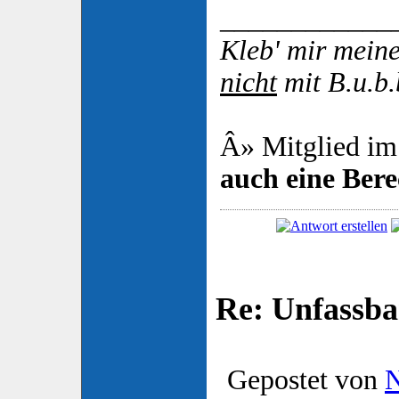
____________
Kleb' mir mei
nicht
mit B.u.b.
Â» Mitglied im
auch eine Ber
Re: Unfassba
Gepostet von
N