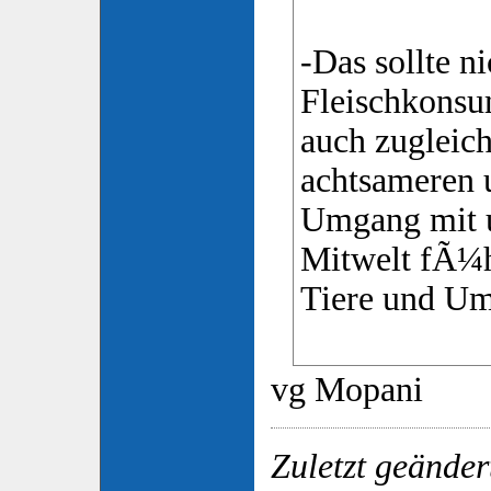
-Das sollte n
Fleischkonsu
auch zugleic
achtsameren 
Umgang mit u
Mitwelt fÃ¼h
Tiere und Um
vg Mopani
Zuletzt geände