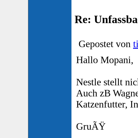
Re: Unfassba
Gepostet von
t
Hallo Mopani,
Nestle stellt n
Auch zB Wagner
Katzenfutter, I
GruÃŸ