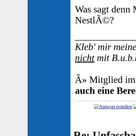
Was sagt denn 
NestlÃ©?
____________
Kleb' mir mei
nicht
mit B.u.b.
Â» Mitglied im
auch eine Ber
Re: Unfassba