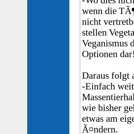
-Wo dies nich
wenn die TÃ¶
nicht vertret
stellen Veget
Veganismus d
Optionen dar
Daraus folgt 
-Einfach weit
Massentierhal
wie bisher ge
etwas am eig
Ã¤ndern.