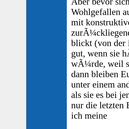
Aber bevor sich 
Wohlgefallen a
mit konstrukti
zurÃ¼ckliegend
blickt (von der
gut, wenn sie 
wÃ¼rde, weil si
dann bleiben E
unter einem an
als sie es bei 
nur die letzten
ich meine