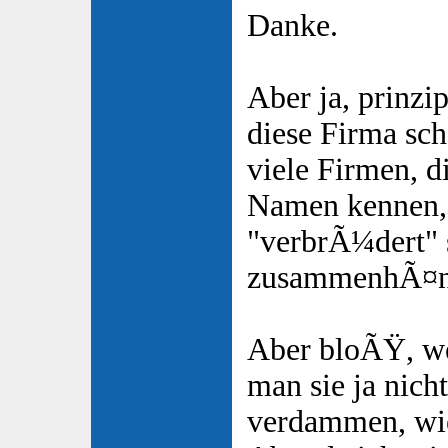
Danke.
Aber ja, prinz
diese Firma sc
viele Firmen, d
Namen kennen,
"verbrÃ¼dert" 
zusammenhÃ¤nge
Aber bloÃŸ, we
man sie ja nich
verdammen, wie