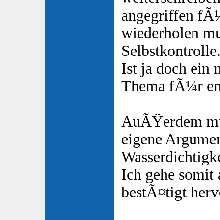
angegriffen fÃ
wiederholen mu
Selbstkontrolle
Ist ja doch ein
Thema fÃ¼r em
AuÃŸerdem mus
eigene Argumen
Wasserdichtig
Ich gehe somit 
bestÃ¤tigt herv