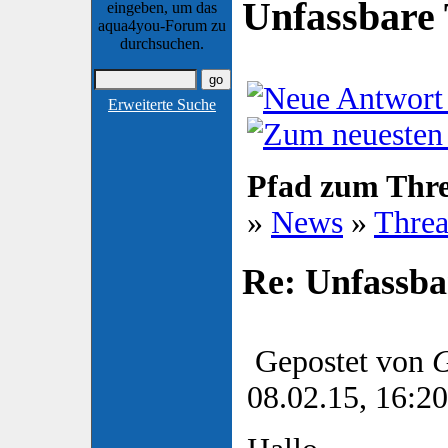
Unfassbare 
eingeben, um das
aqua4you-Forum zu
durchsuchen.
Erweiterte Suche
Pfad zum Thr
»
News
»
Thre
Re: Unfassba
Gepostet von
G
08.02.15, 16:20