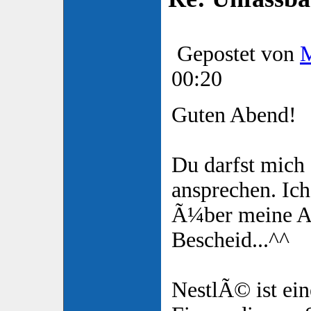
Gepostet von
00:20
Guten Abend!
Du darfst mich 
ansprechen. Ic
Ã¼ber meine An
Bescheid...^^
NestlÃ© ist ein