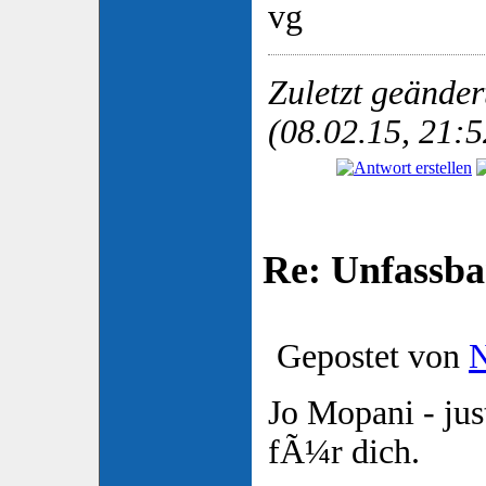
vg
Zuletzt geände
(08.02.15, 21:5
Re: Unfassba
Gepostet von
N
Jo Mopani - ju
fÃ¼r dich.