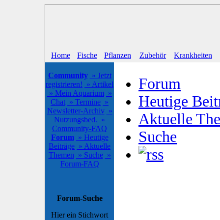
Home
Fische
Pflanzen
Zubehör
Krankheiten
Community
» Jetzt
Forum
registrieren!
» Artikel
» Mein Aquarium
»
Heutige Beit
Chat
» Termine
»
Newsletter-Archiv
»
Aktuelle Th
Nutzungsbed.
»
Community-FAQ
Suche
Forum
» Heutige
Beiträge
» Aktuelle
Themen
» Suche
»
Forum-FAQ
Forum-Suche
Hier ein Stichwort