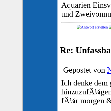
Aquarien Eins
und Zweivonnu
Re: Unfassba
Gepostet von
N
Ich denke dem 
hinzuzufÃ¼genb
fÃ¼r morgen & 