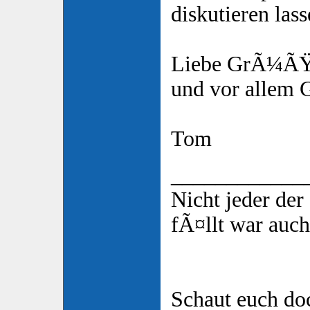
diskutieren lass
Liebe GrÃ¼ÃŸ
und vor allem 
Tom
____________
Nicht jeder de
fÃ¤llt war auch
Schaut euch do