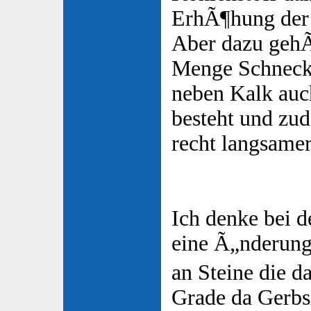
ErhÃ¶hung der
Aber dazu gehÃ
Menge Schneck
neben Kalk auc
besteht und zu
recht langsame
Ich denke bei d
eine Ã„nderun
an Steine die d
Grade da Gerb