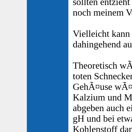
sollten entzieht
noch meinem V
Vielleicht kann
dahingehend au
Theoretisch wÃ¤
toten Schnecke
GehÃ¤use wÃ¤h
Kalzium und M
abgeben auch e
gH und bei et
Kohlenstoff da