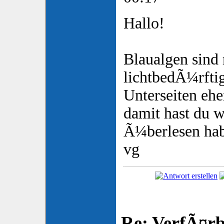
Hallo!
Blaualgen sind 
lichtbedÃ¼rftig
Unterseiten eh
damit hast du w
Ã¼berlesen hab
vg
Re: VerfÃ¤rbt