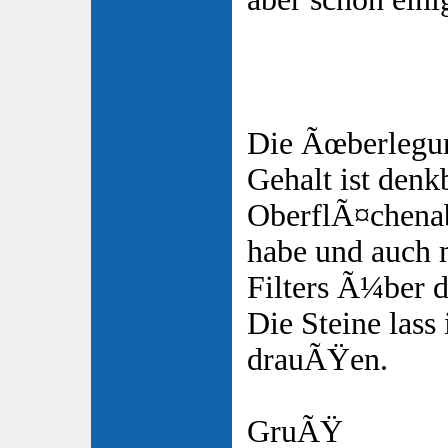
Die Ãœberlegu
Gehalt ist denk
OberflÃ¤chenab
habe und auch 
Filters Ã¼ber d
Die Steine lass
drauÃŸen.
GruÃŸ