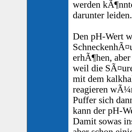
werden kÃ¶nnte
darunter leiden.
Den pH-Wert w
SchneckenhÃ¤u
erhÃ¶hen, aber
weil die SÃ¤ur
mit dem kalkha
reagieren wÃ¼r
Puffer sich dan
kann der pH-Wer
Damit sowas in
aber schon ein