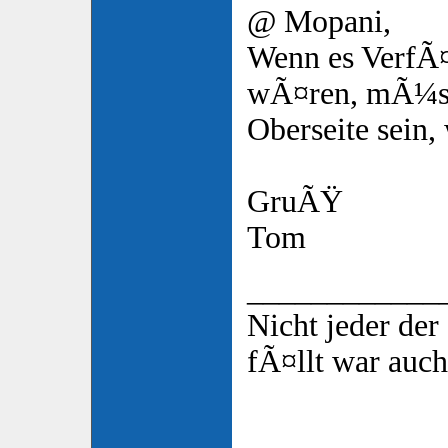
@ Mopani,
Wenn es VerfÃ
wÃ¤ren, mÃ¼ss
Oberseite sein
GruÃŸ
Tom
____________
Nicht jeder de
fÃ¤llt war auch