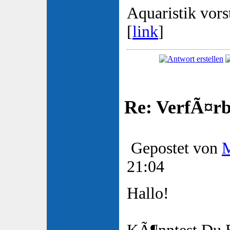
Aquaristik vorst
[
link
]
Re: VerfÃ¤rbt
Gepostet von
21:04
Hallo!