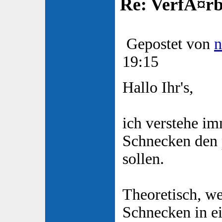
Re: VerfÃ¤rbt
Gepostet von
n
19:15
Hallo Ihr's,
ich verstehe im
Schnecken den p
sollen.
Theoretisch, w
Schnecken in e