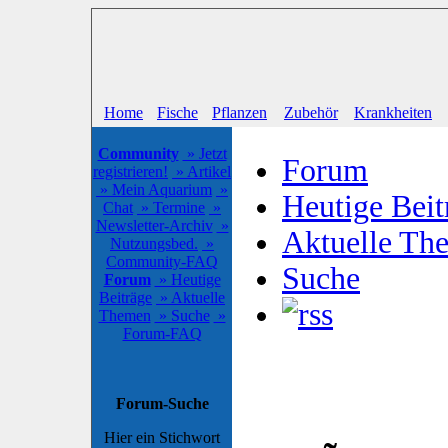
Home
Fische
Pflanzen
Zubehör
Krankheiten
Community
» Jetzt
Forum
registrieren!
» Artikel
» Mein Aquarium
»
Heutige Beit
Chat
» Termine
»
Newsletter-Archiv
»
Aktuelle Th
Nutzungsbed.
»
Community-FAQ
Suche
Forum
» Heutige
Beiträge
» Aktuelle
Themen
» Suche
»
Forum-FAQ
Forum-Suche
Hier ein Stichwort