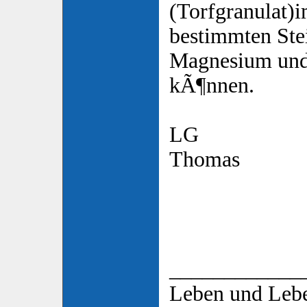
(Torfgranulat)i
bestimmten Ste
Magnesium und
kÃ¶nnen.
LG
Thomas
____________
Leben und Lebe