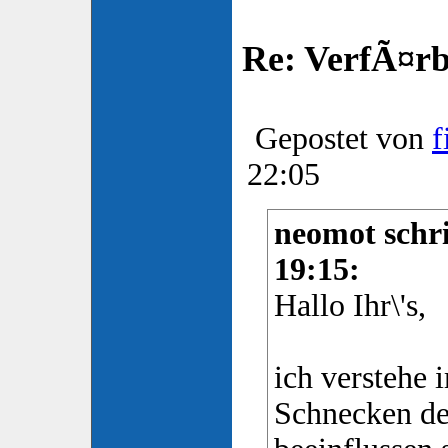
Re: VerfÃ¤rbt
Gepostet von
f
22:05
neomot schri
19:15:
Hallo Ihr\'s,
ich verstehe 
Schnecken de