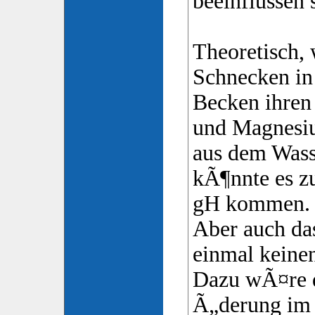
beeinflussen 
Theoretisch,
Schnecken in
Becken ihren
und Magnesi
aus dem Was
kÃ¶nnte es z
gH kommen.
Aber auch das
einmal keinen
Dazu wÃ¤re 
Ã„derung im 