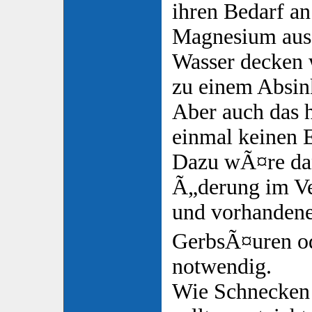
ihren Bedarf a
Magnesium aus
Wasser decken
zu einem Absi
Aber auch das h
einmal keinen E
Dazu wÃ¤re da
Ã„derung im V
und vorhanden
GerbsÃ¤uren ode
notwendig.
Wie Schnecken 