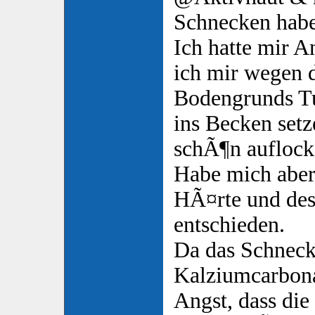
Schnecken habe
Ich hatte mir 
ich mir wegen d
Bodengrunds T
ins Becken setz
schÃ¶n auflock
Habe mich aber
HÃ¤rte und de
entschieden.
Da das Schnec
Kalziumcarbonat
Angst, dass di