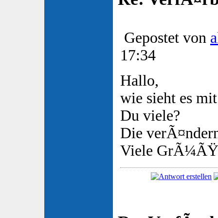
Gepostet von
a
17:34
Hallo,
wie sieht es mi
Du viele?
Die verÃ¤ndern
Viele GrÃ¼ÃŸ