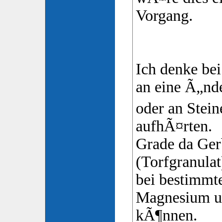
Vorgang.
Ich denke bei
an eine Ã„n
oder an Stein
aufhÃ¤rten.
Grade da Ge
(Torfgranulat
bei bestimmt
Magnesium u
kÃ¶nnen.