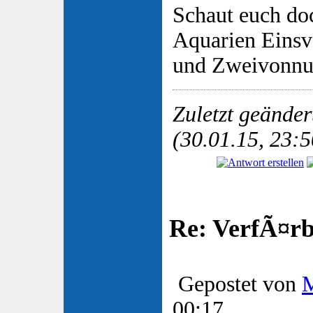
Schaut euch do
Aquarien Eins
und Zweivonnu
Zuletzt geände
(30.01.15, 23:5
Re: VerfÃ¤rbt
Gepostet von
00:17