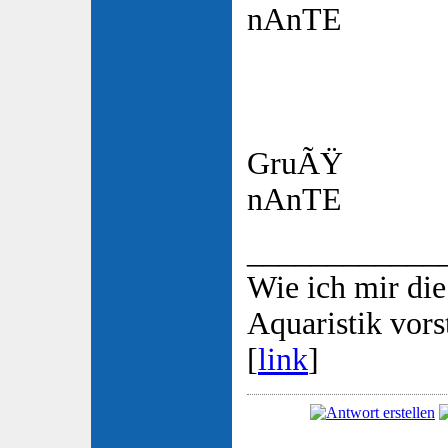
nAnTE
GruÃŸ
nAnTE
____________
Wie ich mir die
Aquaristik vorst
[
link
]