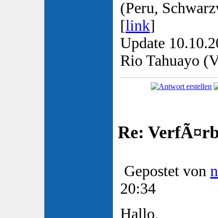
(Peru, Schwarz
[
link
]
Update 10.10.2
Rio Tahuayo (Vo
Re: VerfÃ¤rbt
Gepostet von
20:34
Hallo,