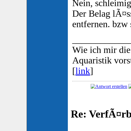
Nein, schleimig
Der Belag lÃ¤ss
entfernen. bzw 
____________
Wie ich mir die
Aquaristik vorst
[
link
]
Re: VerfÃ¤rbt