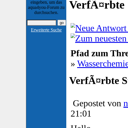
VerfÃ¤rbte S
eingeben, um das
aqua4you-Forum zu
durchsuchen.
Erweiterte Suche
Pfad zum Thr
»
Wasserchemi
VerfÃ¤rbte St
Gepostet von
21:01