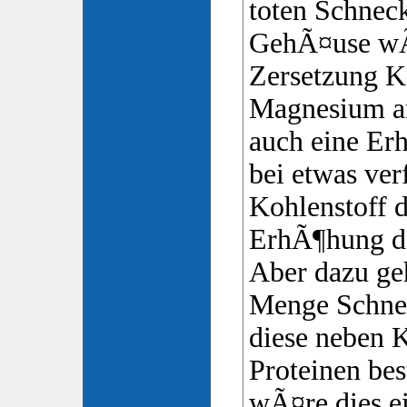
toten Schnec
GehÃ¤use wÃ
Zersetzung K
Magnesium a
auch eine Er
bei etwas v
Kohlenstoff 
ErhÃ¶hung d
Aber dazu ge
Menge Schne
diese neben 
Proteinen be
wÃ¤re dies e