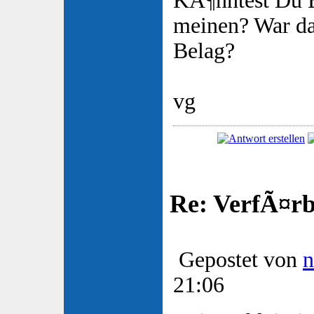
KÃ¶nntest Du 
meinen? War da
Belag?
vg
Re: VerfÃ¤rbt
Gepostet von
21:06