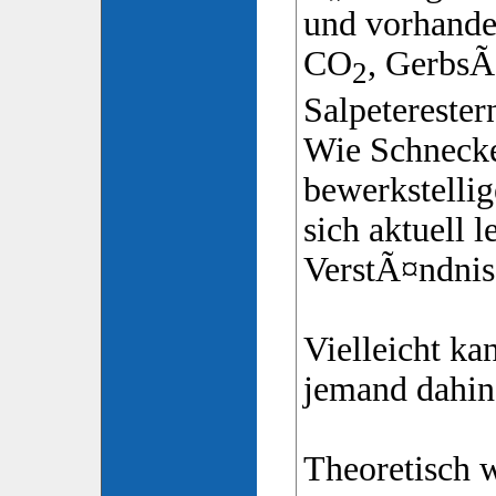
und vorhand
CO
, GerbsÃ
2
Salpeterester
Wie Schneck
bewerkstellig
sich aktuell 
VerstÃ¤ndnis
Vielleicht ka
jemand dahin
Theoretisch w