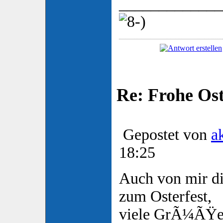
_____________
Re: Frohe Os
Gepostet von
a
18:25
Auch von mir d
zum Osterfest,
viele GrÃ¼ÃŸe