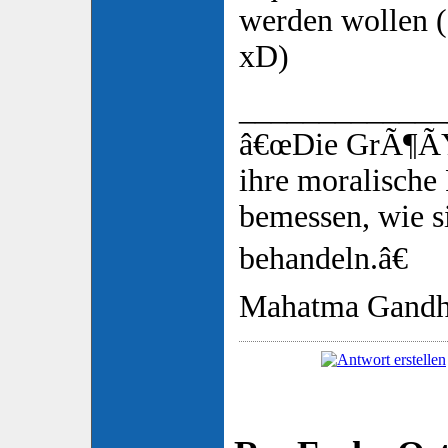
werden wollen (
xD)
_____________
â€œDie GrÃ¶ÃŸe
ihre moralische 
bemessen, wie si
behandeln.â€
Mahatma Gandh