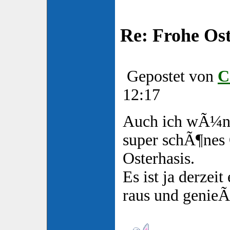
Re: Frohe Os
Gepostet von
C
12:17
Auch ich wÃ¼ns
super schÃ¶nes 
Osterhasis.
Es ist ja derzeit
raus und genie