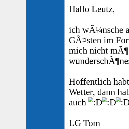
Hallo Leutz,
ich wÃ¼nsche a
GÃ¤sten im For
mich nicht mÃ
wunderschÃ¶nes
Hoffentlich habt
Wetter, dann ha
auch
LG Tom