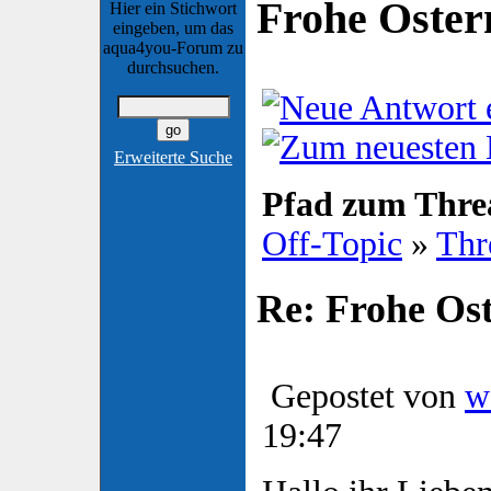
Frohe Oster
Hier ein Stichwort
eingeben, um das
aqua4you-Forum zu
durchsuchen.
Erweiterte Suche
Pfad zum Thre
Off-Topic
»
Thr
Re: Frohe Os
Gepostet von
w
19:47