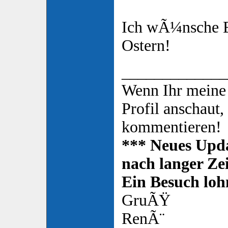
Ich wÃ¼nsche E
Ostern!
_____________
Wenn Ihr meine
Profil anschaut,
kommentieren!
*** Neues Upda
nach langer Zei
Ein Besuch lohn
GruÃŸ
RenÃ¨