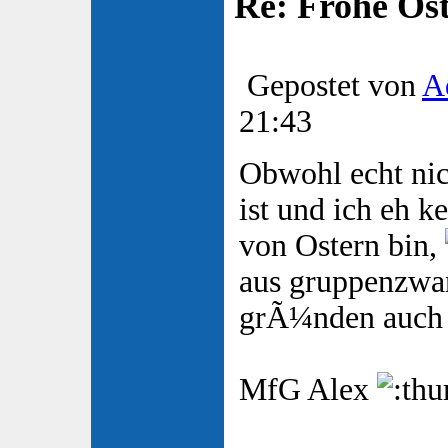
Re: Frohe Os
Gepostet von
A
21:43
Obwohl echt nic
ist und ich eh 
von Ostern bin,
aus gruppenzw
grÃ¼nden auch
MfG Alex
_____________