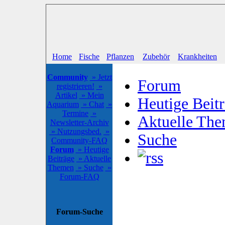
Home
Fische
Pflanzen
Zubehör
Krankheiten
Community
» Jetzt
Forum
registrieren!
»
Artikel
» Mein
Heutige Beit
Aquarium
» Chat
»
Termine
»
Aktuelle Th
Newsletter-Archiv
» Nutzungsbed.
»
Suche
Community-FAQ
Forum
» Heutige
Beiträge
» Aktuelle
Themen
» Suche
»
Forum-FAQ
Forum-Suche