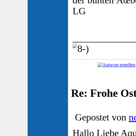
der bunten Ãœb
LG
_____________
Re: Frohe Os
Gepostet von
n
Hallo Liebe Aqu