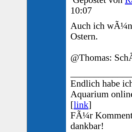
10:07
Auch ich wÃ¼ns
Ostern.
@Thomas: SchÃ
_____________
Endlich habe ic
Aquarium online 
[
link
]
FÃ¼r Kommenta
dankbar!