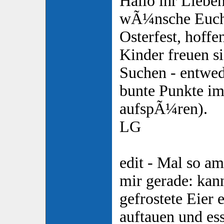
Hallo ihr Liebe
wÃ¼nsche Euch 
Osterfest, hoffe
Kinder freuen si
Suchen - entwed
bunte Punkte i
aufspÃ¼ren).
LG
edit - Mal so a
mir gerade: kan
gefrostete Eier 
auftauen und es