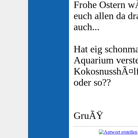
Frohe Ostern w
euch allen da 
auch...
Hat eig schonma
Aquarium verste
KokosnusshÃ¤lf
oder so??
GruÃŸ