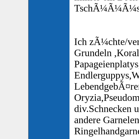
TschÃ¼Ã¼Ã¼s
Ich zÃ¼chte/ver
Grundeln ,Koral
Papageienplatys
Endlerguppys,W
LebendgebÃ¤ren
Oryzia,Pseudomu
div.Schnecken u 
andere Garnelen
Ringelhandgarn