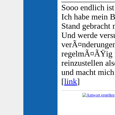
Sooo endlich ist
Ich habe mein B
Stand gebracht 
Und werde versu
verÃ¤nderungen
regelmÃ¤ÃŸig n
reinzustellen al
und macht mich 
[
link
]