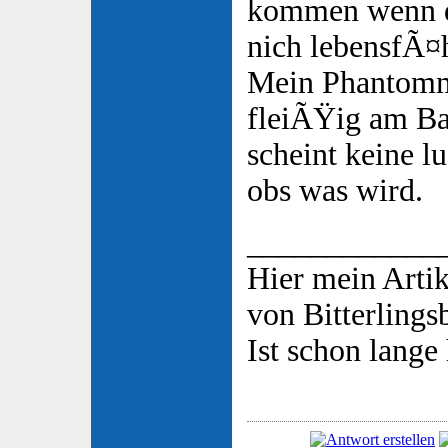
kommen wenn da
nich lebensfÃ¤h
Mein Phantomm
fleiÃŸig am Ba
scheint keine l
obs was wird.
____________
Hier mein Arti
von Bitterlings
Ist schon lange 