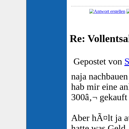
Re: Vollentsa
Gepostet von
S
naja nachbauen 
hab mir eine a
300â‚¬ gekauf
Aber hÃ¤lt ja 
hatte was Geld