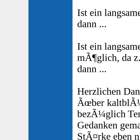
Ist ein langsam
dann ...
Ist ein langsame
mÃ¶glich, da z.
dann ...
Herzlichen Dan
Ãœber kaltblÃ¼
bezÃ¼glich Te
Gedanken gema
StÃ¤rke eben ni