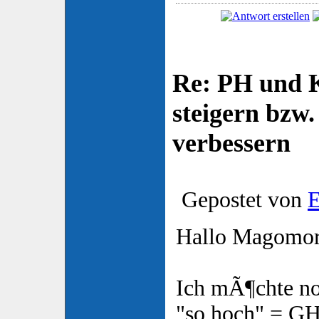
Re: PH und K
steigern bzw
verbessern
Gepostet von
E
Hallo Magomor
Ich mÃ¶chte n
"so hoch" = GH