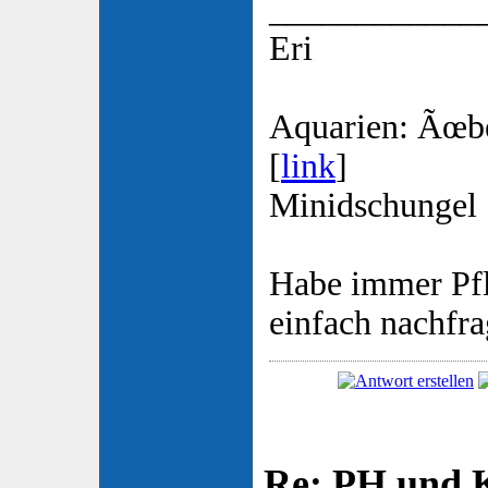
____________
Eri
Aquarien: Ãœb
[
link
]
Minidschungel 
Habe immer Pf
einfach nachfr
Re: PH und K