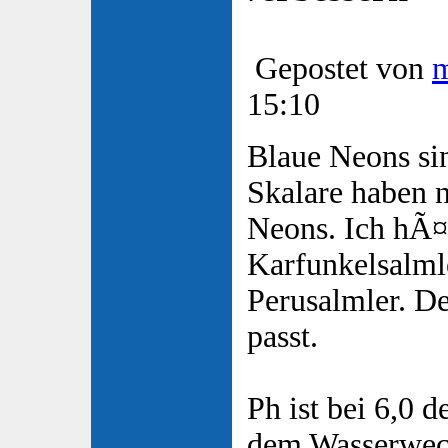
Gepostet von
15:10
Blaue Neons si
Skalare haben n
Neons. Ich hÃ¤
Karfunkelsalml
Perusalmler. D
passt.
Ph ist bei 6,0 d
dem Wasserwech