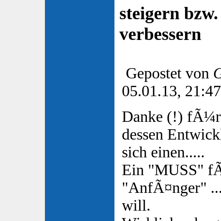
steigern bzw
verbessern
Gepostet von
G
05.01.13, 21:47
Danke (!) fÃ¼r
dessen Entwickl
sich einen.....
Ein "MUSS" fÃ
"AnfÃ¤nger" ...
will.