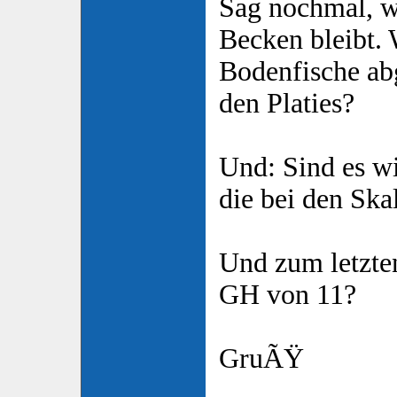
Sag nochmal, w
Becken bleibt. 
Bodenfische ab
den Platies?
Und: Sind es w
die bei den Ska
Und zum letzten
GH von 11?
GruÃŸ