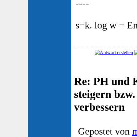
----
s=k. log w = En
Re: PH und K
steigern bzw
verbessern
Gepostet von