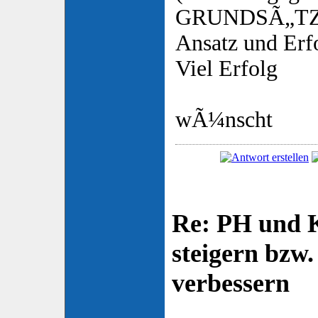
GRUNDSÃ„TZLI
Ansatz und Erf
Viel Erfolg
wÃ¼nscht
Re: PH und K
steigern bzw
verbessern