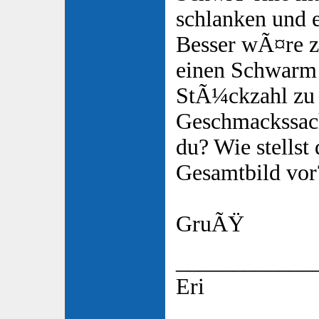
schlanken und 
Besser wÃ¤re z
einen Schwarm
StÃ¼ckzahl zu 
Geschmackssac
du? Wie stellst
Gesamtbild vor
GruÃŸ
____________
Eri