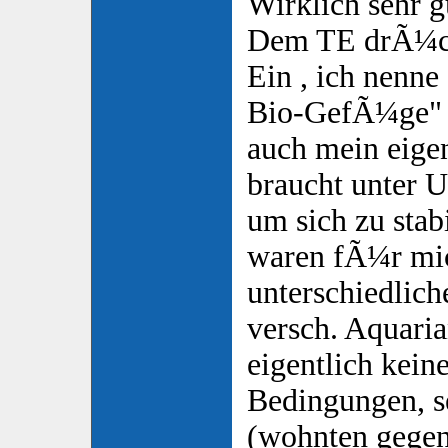
Wirklich sehr g
Dem TE drÃ¼ck
Ein , ich nenne 
Bio-GefÃ¼ge" 
auch mein eige
braucht unter 
um sich zu stabi
waren fÃ¼r mi
unterschiedlic
versch. Aquari
eigentlich keine
Bedingungen, s
(wohnten gegen