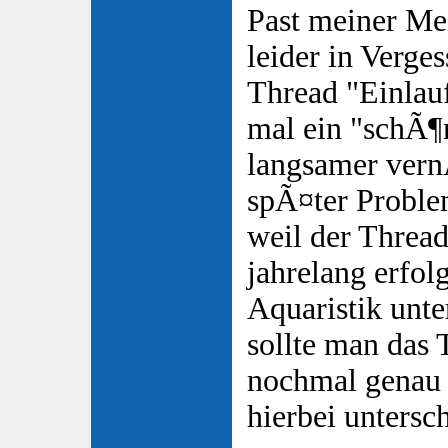
Past meiner Me
leider in Verge
Thread "Einlauf
mal ein "schÃ¶n
langsamer vern
spÃ¤ter Proble
weil der Thread
jahrelang erfolg
Aquaristik unte
sollte man das
nochmal genau
hierbei untersc