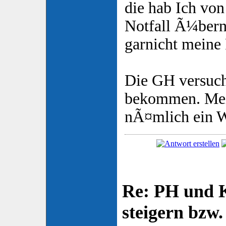
die hab Ich von
Notfall Ã¼ber
garnicht meine 
Die GH versuch
bekommen. Mei
nÃ¤mlich ein W
Re: PH und K
steigern bzw