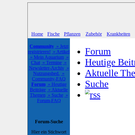
Home
Fische
Pflanzen
Zubehör
Krankheiten
Community
» Jetzt
Forum
registrieren!
» Artikel
» Mein Aquarium
»
Heutige Beit
Chat
» Termine
»
Newsletter-Archiv
»
Aktuelle Th
Nutzungsbed.
»
Community-FAQ
Suche
Forum
» Heutige
Beiträge
» Aktuelle
Themen
» Suche
»
Forum-FAQ
Forum-Suche
Hier ein Stichwort