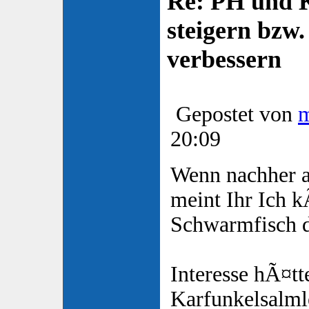
Re: PH und K
steigern bzw
verbessern
Gepostet von
20:09
Wenn nachher al
meint Ihr Ich 
Schwarmfisch 
Interesse hÃ¤tt
Karfunkelsalml