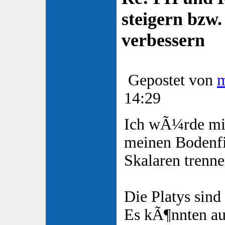
steigern bzw
verbessern
Gepostet von
14:29
Ich wÃ¼rde mi
meinen Bodenfi
Skalaren trenne
Die Platys sind 
Es kÃ¶nnten au