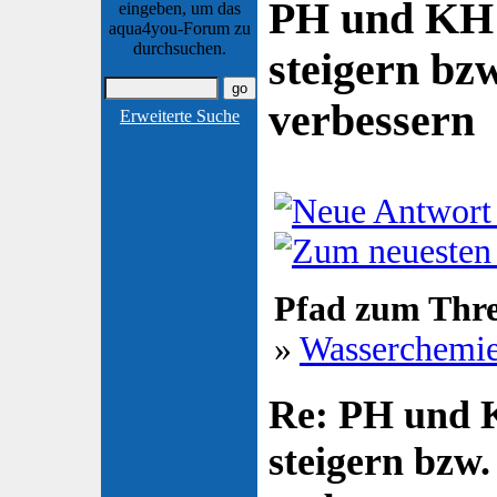
PH und KH l
eingeben, um das
aqua4you-Forum zu
durchsuchen.
steigern bz
verbessern
Erweiterte Suche
Pfad zum Thr
»
Wasserchemi
Re: PH und K
steigern bzw