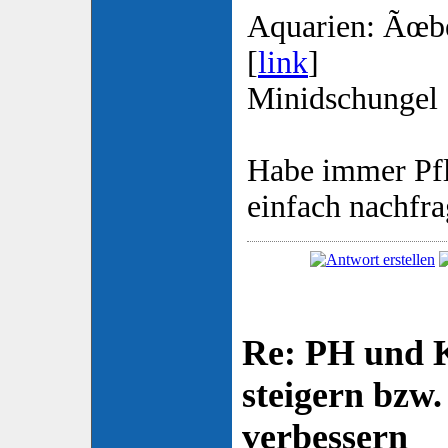
Aquarien: Ãœb
[
link
]
Minidschungel 
Habe immer Pf
einfach nachfr
Re: PH und K
steigern bzw
verbessern