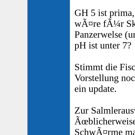
GH 5 ist prima,
wÃ¤re fÃ¼r Sk
Panzerwelse (u
pH ist unter 7?
Stimmt die Fisc
Vorstellung no
ein update.
Zur Salmleraus
Ãœblicherweis
SchwÃ¤rme mac