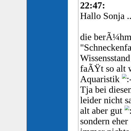
22:47:
Hallo Sonja ...
die berÃ¼hm
"Schneckenfa
Wissensstand 
faÃŸt so alt 
Aquaristik
Tja bei dies
leider nicht s
alt aber gut
sondern eher 