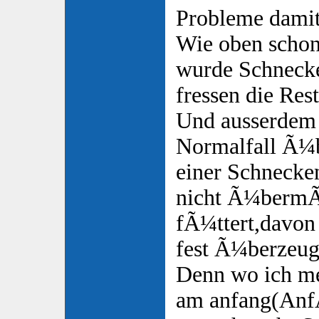
Probleme damit
Wie oben schon
wurde Schnecke
fressen die Rest
Und ausserdem
Normalfall Ã¼b
einer Schneck
nicht Ã¼bermÃ
fÃ¼ttert,davon 
fest Ã¼berzeug
Denn wo ich me
am anfang(Anf