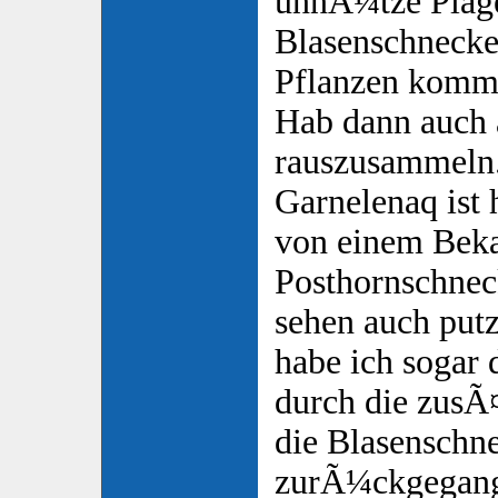
unnÃ¼tze Plage
Blasenschnecke
Pflanzen komm
Hab dann auch
rauszusammeln.
Garnelenaq ist 
von einem Bek
Posthornschne
sehen auch putz
habe ich sogar 
durch die zusÃ
die Blasenschn
zurÃ¼ckgegang