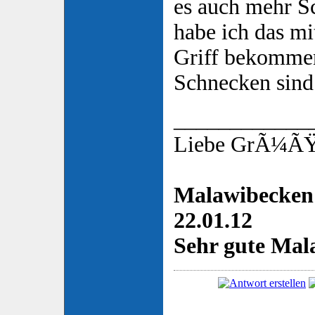
es auch mehr S
habe ich das m
Griff bekommen
Schnecken sin
____________
Liebe GrÃ¼ÃŸe
Malawibecken 
22.01.12
Sehr gute Mala