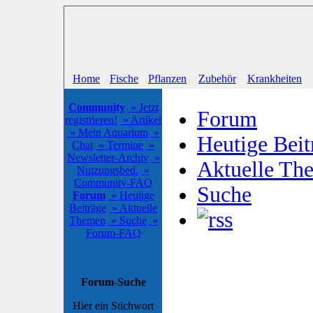
Home
Fische
Pflanzen
Zubehör
Krankheiten
Community
» Jetzt
Forum
registrieren!
» Artikel
» Mein Aquarium
»
Heutige Beit
Chat
» Termine
»
Newsletter-Archiv
»
Aktuelle Th
Nutzungsbed.
»
Community-FAQ
Suche
Forum
» Heutige
Beiträge
» Aktuelle
Themen
» Suche
»
Forum-FAQ
Forum-Suche
Hier ein Stichwort