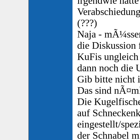
irgendwie hatte 
Verabschiedung
(???)
Naja - mÃ¼ssen
die Diskussio
KuFis ungleich
dann noch die
Gib bitte nicht
Das sind nÃ¤mli
Die Kugelfisch
auf Schneckenk
eingestellt/spe
der Schnabel m