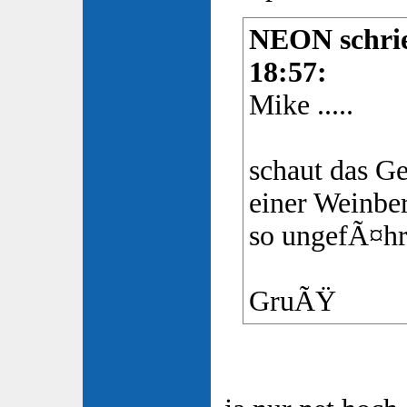
NEON schrie
18:57:
Mike .....
schaut das G
einer Weinber
so ungefÃ¤hr
GruÃŸ