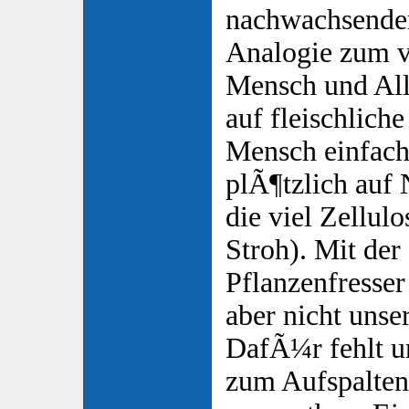
nachwachsenden
Analogie zum v
Mensch und All
auf fleischliche
Mensch einfach 
plÃ¶tzlich auf
die viel Zellul
Stroh). Mit de
Pflanzenfresse
aber nicht uns
DafÃ¼r fehlt un
zum Aufspalten 