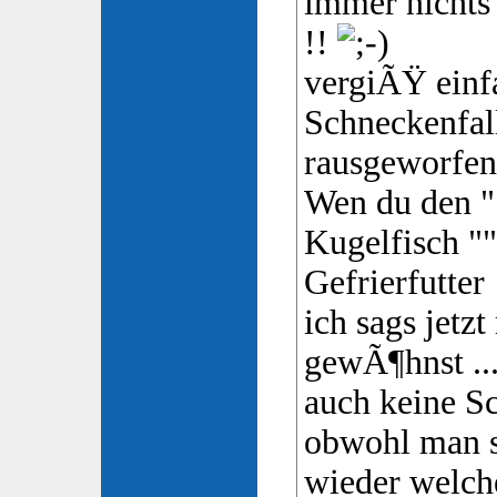
immer nichts 
!!
vergiÃŸ einf
Schneckenfall
rausgeworfen
Wen du den 
Kugelfisch ""
Gefrierfutter
ich sags jetz
gewÃ¶hnst ...
auch keine S
obwohl man 
wieder welche