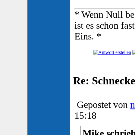
____________
* Wenn Null be
ist es schon fas
Eins. *
Re: Schnecke
Gepostet von
n
15:18
Mike schrieb