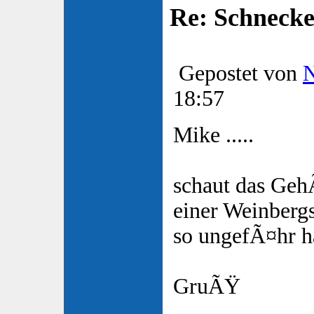
Re: Schnecke
Gepostet von
18:57
Mike .....
schaut das Geh
einer Weinbergs
so ungefÃ¤hr h
GruÃŸ