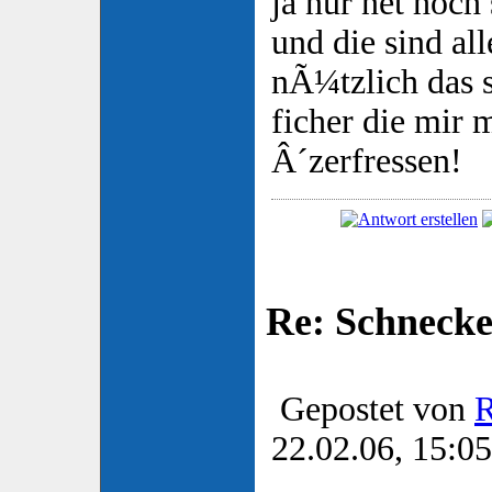
ja nur net hoch
und die sind all
nÃ¼tzlich das s
ficher die mir 
Â´zerfressen!
Re: Schnecke
Gepostet von
22.02.06, 15:05