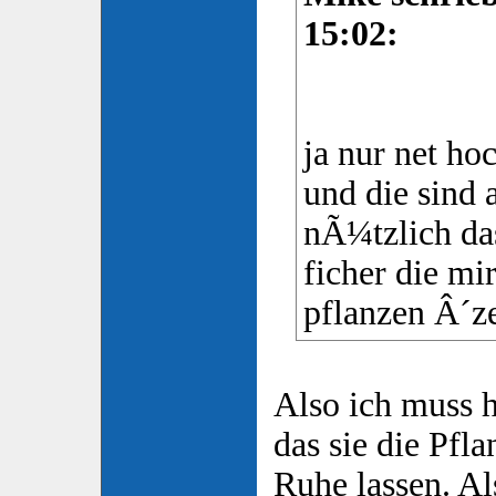
15:02:
ja nur net ho
und die sind a
nÃ¼tzlich das
ficher die mi
pflanzen Â´ze
Also ich muss h
das sie die Pfl
Ruhe lassen. Al