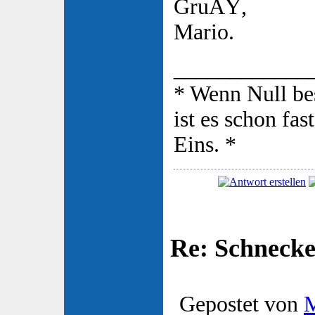
GruÃŸ,
Mario.
____________
* Wenn Null be
ist es schon fas
Eins. *
Re: Schnecke
Gepostet von