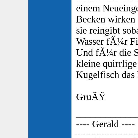
einem Neueinge
Becken wirken
sie reingibt sob
Wasser fÃ¼r Fis
Und fÃ¼r die S
kleine quirrli
Kugelfisch das 
GruÃŸ
____________
---- Gerald ----