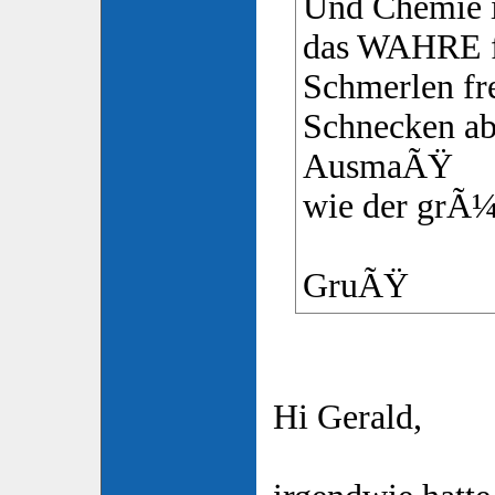
Und Chemie i
das WAHRE 
Schmerlen fr
Schnecken ab
AusmaÃŸ
wie der grÃ¼
GruÃŸ
Hi Gerald,