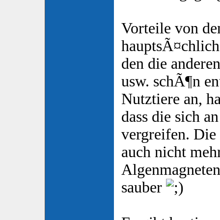
Vorteile von d
hauptsÃ¤chlich
den die anderen
usw. schÃ¶n ent
Nutztiere an, h
dass die sich a
vergreifen. Die
auch nicht meh
Algenmagneten 
sauber