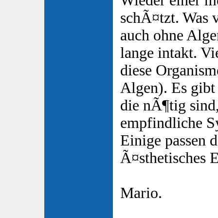
Wieder einer me
schÃ¤tzt. Was v
auch ohne Alge
lange intakt. Vi
diese Organism
Algen). Es gibt
die nÃ¶tig sind
empfindliche Sy
Einige passen d
Ã¤sthetisches 
Mario.