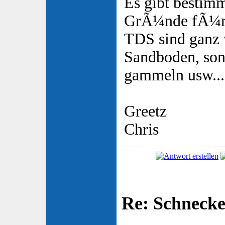
Es gibt bestim
GrÃ¼nde fÃ¼r 
TDS sind ganz 
Sandboden, son
gammeln usw...
Greetz
Chris
Re: Schnecke