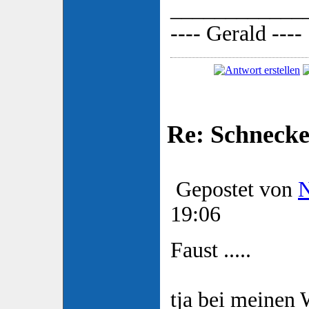
____________
---- Gerald ----
Re: Schnecke
Gepostet von
19:06
Faust .....
tja bei meinen