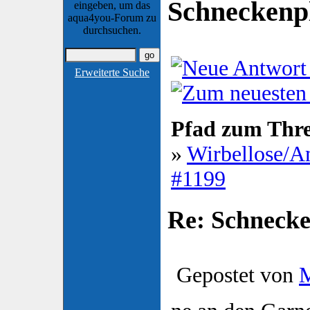
Schneckenp
eingeben, um das
aqua4you-Forum zu
durchsuchen.
Erweiterte Suche
Pfad zum Thr
»
Wirbellose/A
#1199
Re: Schnecke
Gepostet von