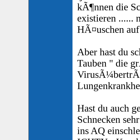
kÃ¶nnen die Sc
existieren ...... 
HÃ¤uschen au
Aber hast du s
Tauben " die 
VirusÃ¼bertrÃ¤
Lungenkrankheit 
Hast du auch 
Schnecken sehr
ins AQ einschle