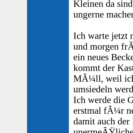
Kleinen da sind
ungerne mache
Ich warte jetzt
und morgen frÃ¼
ein neues Beck
kommt der Kast
MÃ¼ll, weil ic
umsiedeln werd
Ich werde die G
erstmal fÃ¼r ne
damit auch der
unermeÃŸliche 