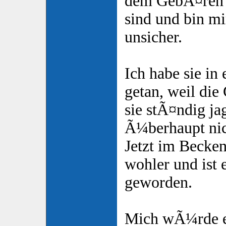
dem GebÃ¤ren 
sind und bin mi
unsicher.
Ich habe sie in
getan, weil d
sie stÃ¤ndig ja
Ã¼berhaupt ni
Jetzt im Becken
wohler und ist 
geworden.
Mich wÃ¼rde e