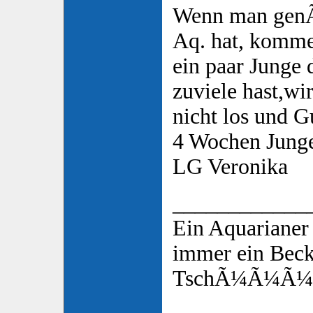
Wenn man genÃ
Aq. hat, komme
ein paar Junge
zuviele hast,wir
nicht los und 
4 Wochen Jung
LG Veronika
____________
Ein Aquarianer
immer ein Bec
TschÃ¼Ã¼Ã¼s