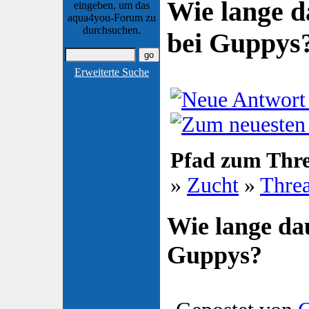
Wie lange d
eingeben, um das
aqua4you-Forum zu
durchsuchen.
bei Guppys
Erweiterte Suche
Pfad zum Thr
»
Zucht
»
Thre
Wie lange da
Guppys?