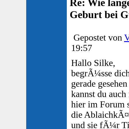
Re: Wie lange
Geburt bei 
Gepostet von
V
19:57
Hallo Silke,
begrÃ¼sse dic
gerade gesehen 
kannst du auch 
hier im Forum
die AblaichkÃ¤s
und sie fÃ¼r Ti