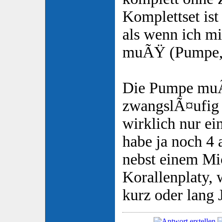
Komplettset ist 
als wenn ich mi
muÃŸ (Pumpe, 
Die Pumpe mu
zwangslÃ¤ufig r
wirklich nur ei
habe ja noch 4
nebst einem M
Korallenplaty,
kurz oder lang