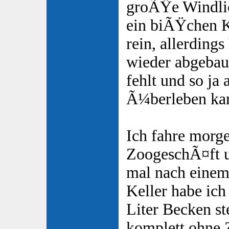
groÃŸe Windli
ein biÃŸchen K
rein, allerdings
wieder abgebau
fehlt und so ja 
Ã¼berleben ka
Ich fahre morge
ZoogeschÃ¤ft u
mal nach einem
Keller habe ich
Liter Becken st
komplett ohne 