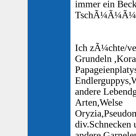
immer ein Bec
TschÃ¼Ã¼Ã¼s
Ich zÃ¼chte/ve
Grundeln ,Koral
Papageienplaty
Endlerguppys,
andere Lebend
Arten,Welse
Oryzia,Pseudom
div.Schnecken u
andere Garnele