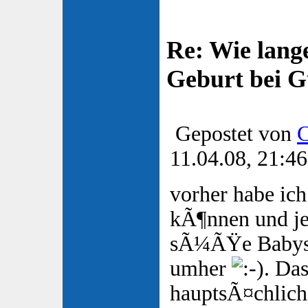
Re: Wie lange
Geburt bei 
Gepostet von
C
11.04.08, 21:46
vorher habe ich
kÃ¶nnen und j
sÃ¼ÃŸe Babys
umher
. Da
hauptsÃ¤chlich