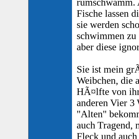
rumschwamm. A
Fische lassen d
sie werden scho
schwimmen zu 
aber diese ignor
Sie ist mein g
Weibchen, die a
HÃ¤lfte von ihr
anderen Vier 3
"Alten" bekomm
auch Tragend, 
Fleck und auch 