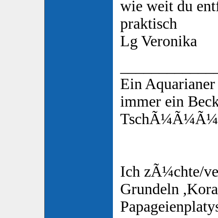
wie weit du ent
praktisch
Lg Veronika
____________
Ein Aquarianer
immer ein Bec
TschÃ¼Ã¼Ã¼s
Ich zÃ¼chte/ve
Grundeln ,Koral
Papageienplaty