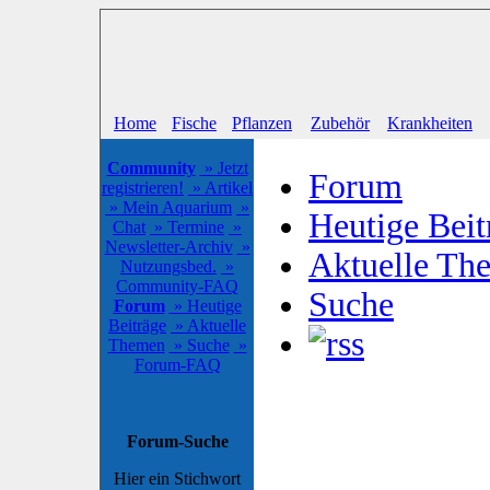
Home
Fische
Pflanzen
Zubehör
Krankheiten
Community
» Jetzt
Forum
registrieren!
» Artikel
» Mein Aquarium
»
Heutige Beit
Chat
» Termine
»
Newsletter-Archiv
»
Aktuelle Th
Nutzungsbed.
»
Community-FAQ
Suche
Forum
» Heutige
Beiträge
» Aktuelle
Themen
» Suche
»
Forum-FAQ
Forum-Suche
Hier ein Stichwort