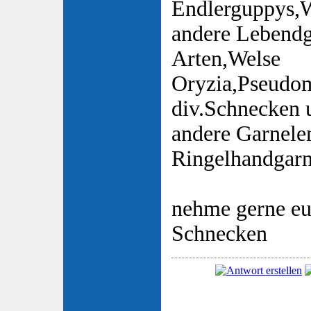
Endlerguppys,
andere Lebend
Arten,Welse
Oryzia,Pseudom
div.Schnecken u
andere Garnele
Ringelhandgarn
nehme gerne e
Schnecken