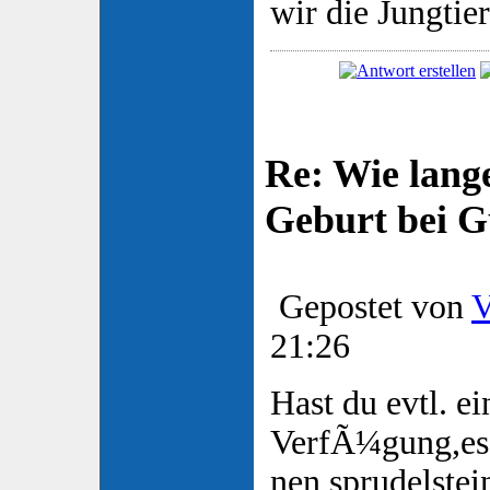
wir die Jungtier
Re: Wie lange
Geburt bei 
Gepostet von
V
21:26
Hast du evtl. e
VerfÃ¼gung,es 
nen sprudelste