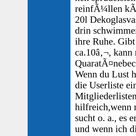
reinfÃ¼llen kÃ
20l Dekoglasvas
drin schwimmen
ihre Ruhe. Gib
ca.10â‚¬, kann
QuaratÃ¤nebeck
Wenn du Lust ha
die Userliste ei
Mitgliederlisten
hilfreich,wenn
sucht o. a., es 
und wenn ich di