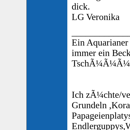
dick.
LG Veronika
____________
Ein Aquarianer
immer ein Bec
TschÃ¼Ã¼Ã¼s
Ich zÃ¼chte/ve
Grundeln ,Koral
Papageienplaty
Endlerguppys,