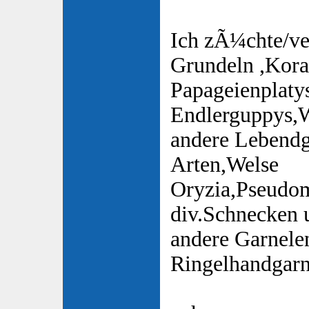
Ich zÃ¼chte/ve
Grundeln ,Koral
Papageienplaty
Endlerguppys,
andere Lebend
Arten,Welse
Oryzia,Pseudom
div.Schnecken u
andere Garnele
Ringelhandgarn