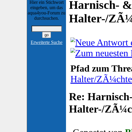
Harnisch- &
Hier ein Stichwort
eingeben, um das
aqua4you-Forum zu
Halter-/ZÃ¼
durchsuchen.
Erweiterte Suche
Pfad zum Thre
Halter/ZÃ¼chter
Re: Harnisch-
Halter-/ZÃ¼ch