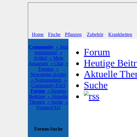
Home
Fische
Pflanzen
Zubehör
Krankheiten
Community
» Jetzt
Forum
registrieren!
»
Artikel
» Mein
Heutige Beit
Aquarium
» Chat
»
Termine
»
Aktuelle Th
Newsletter-Archiv
» Nutzungsbed.
»
Suche
Community-FAQ
Forum
» Heutige
Beiträge
» Aktuelle
Themen
» Suche
»
Forum-FAQ
Forum-Suche