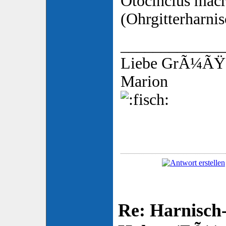
Otocinclus macr
(Ohrgitterharnis
_____________
Liebe GrÃ¼ÃŸ
Marion
Re: Harnisch-