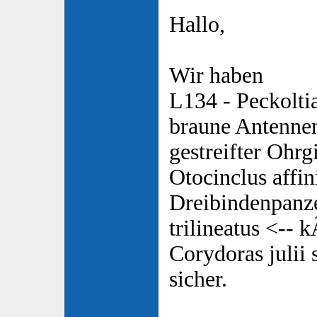
Hallo,
Wir haben
L134 - Peckoltia
braune Antennen
gestreifter Ohrg
Otocinclus affin
Dreibindenpanze
trilineatus <--
Corydoras julii 
sicher.