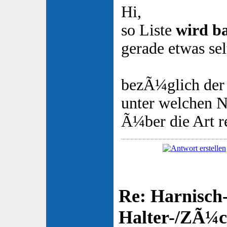
Hi,
so Liste
wird b
gerade etwas selt
bezÃ¼glich der 
unter welchen 
Ã¼ber die Art r
Re: Harnisch-
Halter-/ZÃ¼ch