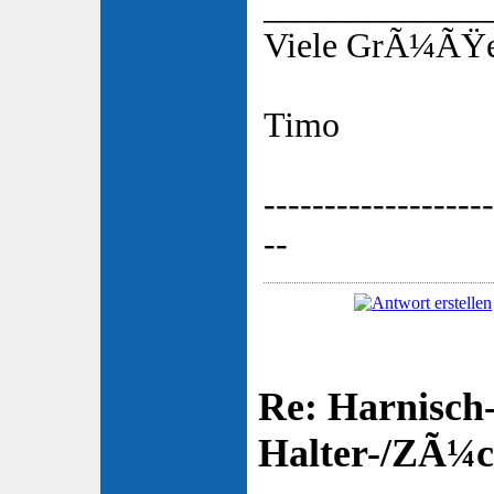
_____________
Viele GrÃ¼ÃŸ
Timo
-------------------
--
Re: Harnisch-
Halter-/ZÃ¼ch