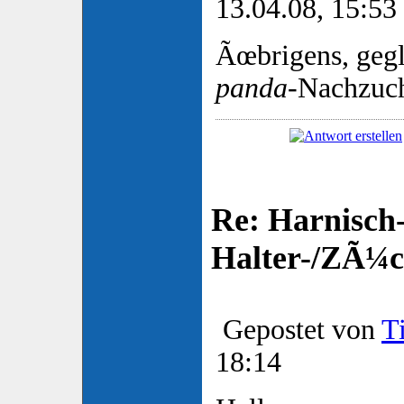
13.04.08, 15:53
Ãœbrigens, ge
panda
-Nachzuc
Re: Harnisch-
Halter-/ZÃ¼ch
Gepostet von
T
18:14