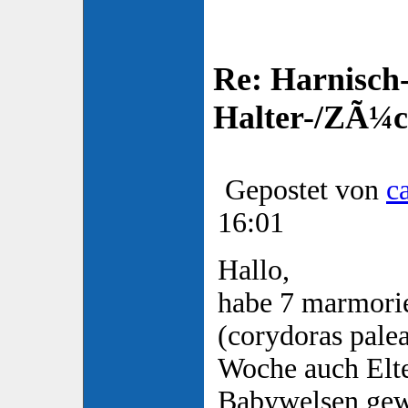
Re: Harnisch-
Halter-/ZÃ¼ch
Gepostet von
c
16:01
Hallo,
habe 7 marmorie
(corydoras palea
Woche auch Elte
Babywelsen gew