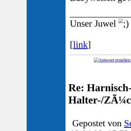
_____________
Unser Juwel
[
link
]
Re: Harnisch-
Halter-/ZÃ¼ch
Gepostet von
S