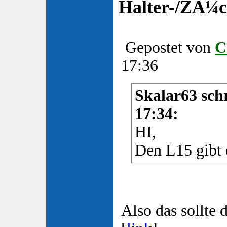
Halter-/ZÃ¼ch
Gepostet von
C
17:36
Skalar63 sch
17:34:
HI,
Den L15 gibt e
Also das sollte d