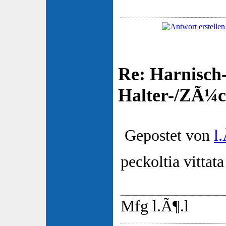
Re: Harnisch-
Halter-/ZÃ¼ch
Gepostet von
l.
peckoltia vittata
_____________
Mfg l.Ã¶.l