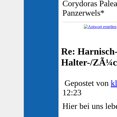
Corydoras Palea
Panzerwels*
Re: Harnisch-
Halter-/ZÃ¼ch
Gepostet von
k
12:23
Hier bei uns leb