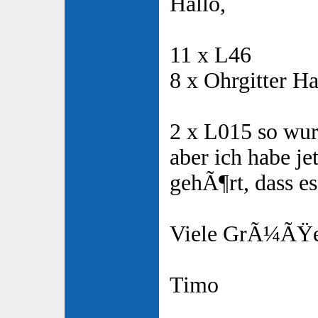
Hallo,
11 x L46
8 x Ohrgitter H
2 x L015 so wur
aber ich habe je
gehÃ¶rt, dass es
Viele GrÃ¼ÃŸ
Timo