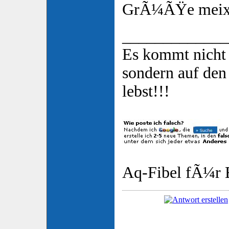
GrÃ¼ÃŸe mei
_____________
Es kommt nicht 
sondern auf de
lebst!!!
Aq-Fibel fÃ¼r E