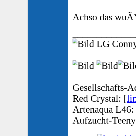
Achso das wuÃŸt
_____________
LG Conn
Gesellschafts-A
Red Crystal: [
li
Artenaqua L46: 
Aufzucht-Teeny