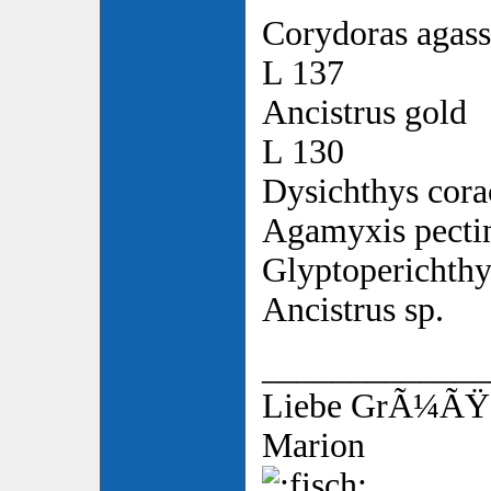
Corydoras agass
L 137
Ancistrus gold
L 130
Dysichthys cora
Agamyxis pectin
Glyptoperichthy
Ancistrus sp.
_____________
Liebe GrÃ¼ÃŸ
Marion