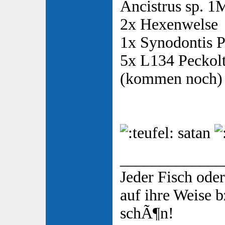
Ancistrus sp. 1
2x Hexenwelse
1x Synodontis P
5x L134 Peckolt
(kommen noch)
satan
_____________
Jeder Fisch oder
auf ihre Weise b
schÃ¶n!