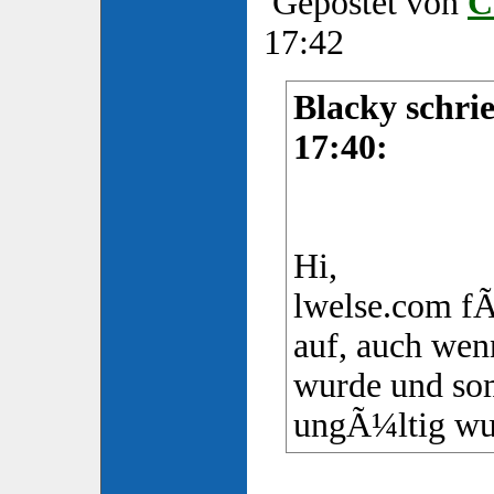
Gepostet von
C
17:42
Blacky schri
17:40:
Hi,
lwelse.com f
auf, auch wen
wurde und so
ungÃ¼ltig wu