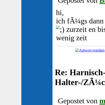
Gepostet von
B
hi,
ich fÃ¼gs dann 
zurzeit en bi
wenig zeit
Re: Harnisch-
Halter-/ZÃ¼ch
Gepostet von
m