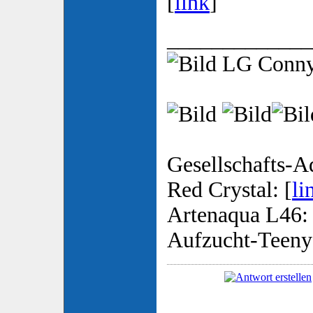
[
link
]
_____________
LG Conn
Gesellschafts-A
Red Crystal: [
li
Artenaqua L46: 
Aufzucht-Teeny