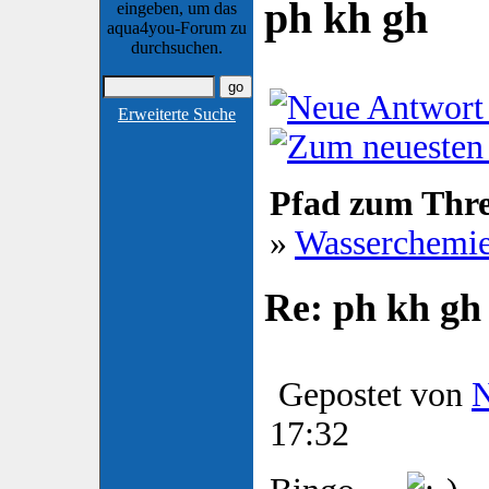
ph kh gh
eingeben, um das
aqua4you-Forum zu
durchsuchen.
Erweiterte Suche
Pfad zum Thr
»
Wasserchemi
Re: ph kh gh
Gepostet von
17:32