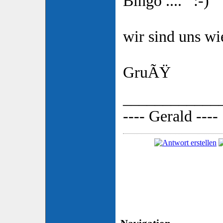
Bingo ....
wir sind uns w
GruÃŸ
____________
---- Gerald ----