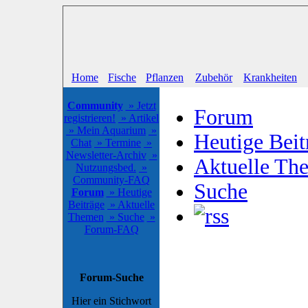
Home
Fische
Pflanzen
Zubehör
Krankheiten
Community
» Jetzt
Forum
registrieren!
» Artikel
» Mein Aquarium
»
Heutige Beit
Chat
» Termine
»
Newsletter-Archiv
»
Aktuelle Th
Nutzungsbed.
»
Community-FAQ
Suche
Forum
» Heutige
Beiträge
» Aktuelle
Themen
» Suche
»
Forum-FAQ
Forum-Suche
Hier ein Stichwort