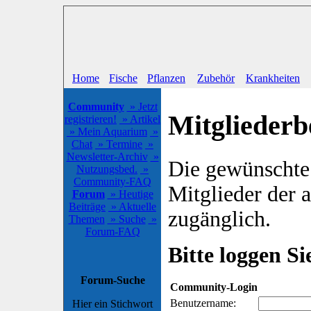
Home
Fische
Pflanzen
Zubehör
Krankheiten
Community
» Jetzt
Mitgliederb
registrieren!
» Artikel
» Mein Aquarium
»
Chat
» Termine
»
Newsletter-Archiv
»
Die gewünschte S
Nutzungsbed.
»
Community-FAQ
Mitglieder der
Forum
» Heutige
Beiträge
» Aktuelle
zugänglich.
Themen
» Suche
»
Forum-FAQ
Bitte loggen Sie
Forum-Suche
Community-Login
Benutzername:
Hier ein Stichwort