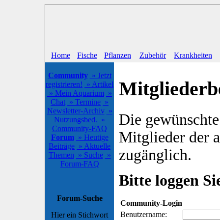
Home
Fische
Pflanzen
Zubehör
Krankheiten
Community
» Jetzt
Mitgliederb
registrieren!
» Artikel
» Mein Aquarium
»
Chat
» Termine
»
Newsletter-Archiv
»
Die gewünschte S
Nutzungsbed.
»
Community-FAQ
Mitglieder der
Forum
» Heutige
Beiträge
» Aktuelle
zugänglich.
Themen
» Suche
»
Forum-FAQ
Bitte loggen Sie
Forum-Suche
Community-Login
Benutzername:
Hier ein Stichwort