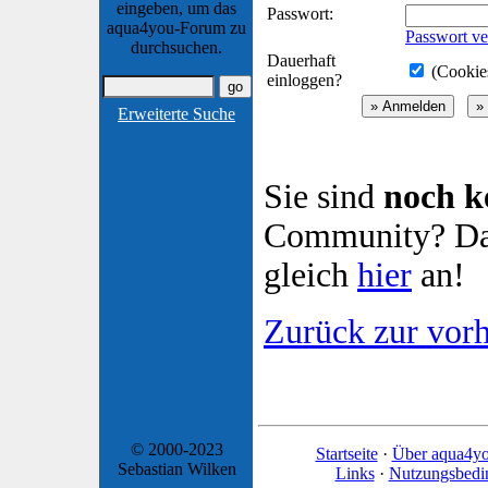
eingeben, um das
Passwort:
aqua4you-Forum zu
Passwort ve
durchsuchen.
Dauerhaft
(Cookies
einloggen?
Erweiterte Suche
Sie sind
noch k
Community? Dan
gleich
hier
an!
Zurück zur vorh
© 2000-2023
Startseite
·
Über aqua4y
Sebastian Wilken
Links
·
Nutzungsbedi