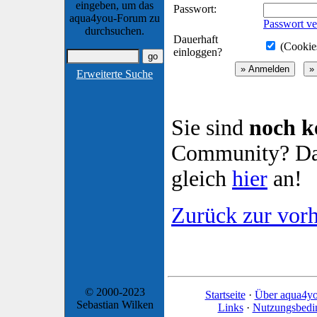
eingeben, um das
Passwort:
aqua4you-Forum zu
Passwort ve
durchsuchen.
Dauerhaft
(Cookies
einloggen?
Erweiterte Suche
Sie sind
noch k
Community? Dan
gleich
hier
an!
Zurück zur vorh
© 2000-2023
Startseite
·
Über aqua4y
Sebastian Wilken
Links
·
Nutzungsbedi