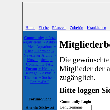
Home
Fische
Pflanzen
Zubehör
Krankheiten
Community
» Jetzt
Mitgliederb
registrieren!
» Artikel
» Mein Aquarium
»
Chat
» Termine
»
Newsletter-Archiv
»
Die gewünschte S
Nutzungsbed.
»
Community-FAQ
Mitglieder der
Forum
» Heutige
Beiträge
» Aktuelle
zugänglich.
Themen
» Suche
»
Forum-FAQ
Bitte loggen Sie
Forum-Suche
Community-Login
Benutzername:
Hier ein Stichwort