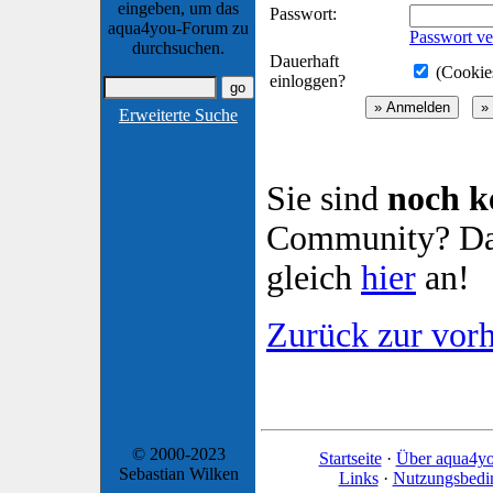
eingeben, um das
Passwort:
aqua4you-Forum zu
Passwort ve
durchsuchen.
Dauerhaft
(Cookies
einloggen?
Erweiterte Suche
Sie sind
noch k
Community? Dan
gleich
hier
an!
Zurück zur vorh
© 2000-2023
Startseite
·
Über aqua4y
Sebastian Wilken
Links
·
Nutzungsbedi