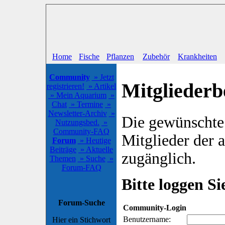
Home
Fische
Pflanzen
Zubehör
Krankheiten
Community
» Jetzt
Mitgliederb
registrieren!
» Artikel
» Mein Aquarium
»
Chat
» Termine
»
Newsletter-Archiv
»
Die gewünschte S
Nutzungsbed.
»
Community-FAQ
Mitglieder der
Forum
» Heutige
Beiträge
» Aktuelle
zugänglich.
Themen
» Suche
»
Forum-FAQ
Bitte loggen Sie
Forum-Suche
Community-Login
Benutzername:
Hier ein Stichwort