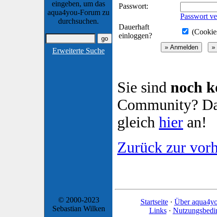
eingeben, um das
Passwort:
aqua4you-Forum zu
Passwort ve
durchsuchen.
Dauerhaft
(Cookies
einloggen?
Erweiterte Suche
Sie sind
noch k
Community? Dan
gleich
hier
an!
Zurück zur vorh
© 2000-2023
Startseite
·
Über aqua4y
Sebastian Wilken
Links
·
Nutzungsbedi