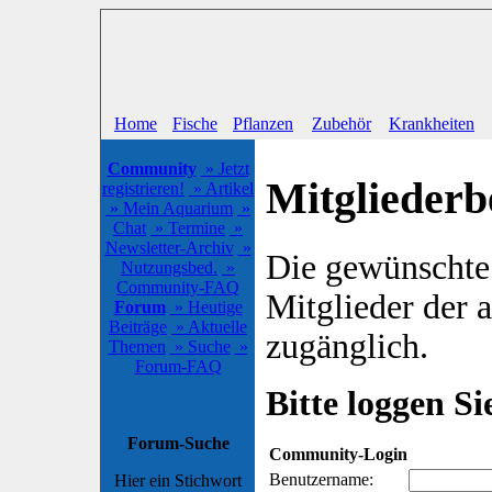
Home
Fische
Pflanzen
Zubehör
Krankheiten
Community
» Jetzt
Mitgliederb
registrieren!
» Artikel
» Mein Aquarium
»
Chat
» Termine
»
Newsletter-Archiv
»
Die gewünschte S
Nutzungsbed.
»
Community-FAQ
Mitglieder der
Forum
» Heutige
Beiträge
» Aktuelle
zugänglich.
Themen
» Suche
»
Forum-FAQ
Bitte loggen Sie
Forum-Suche
Community-Login
Benutzername:
Hier ein Stichwort