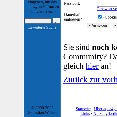
eingeben, um das
Passwort:
aqua4you-Forum zu
Passwort ve
durchsuchen.
Dauerhaft
(Cookies
einloggen?
Erweiterte Suche
Sie sind
noch k
Community? Dan
gleich
hier
an!
Zurück zur vorh
© 2000-2023
Startseite
·
Über aqua4y
Sebastian Wilken
Links
·
Nutzungsbedi