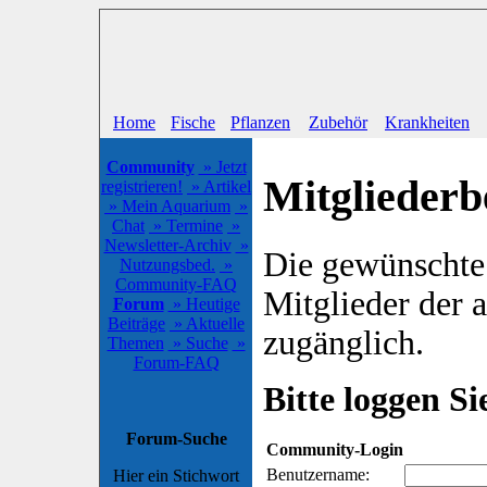
Home
Fische
Pflanzen
Zubehör
Krankheiten
Community
» Jetzt
Mitgliederb
registrieren!
» Artikel
» Mein Aquarium
»
Chat
» Termine
»
Newsletter-Archiv
»
Die gewünschte S
Nutzungsbed.
»
Community-FAQ
Mitglieder der
Forum
» Heutige
Beiträge
» Aktuelle
zugänglich.
Themen
» Suche
»
Forum-FAQ
Bitte loggen Sie
Forum-Suche
Community-Login
Benutzername:
Hier ein Stichwort