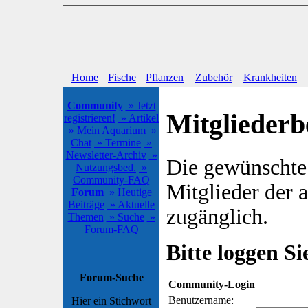
Home
Fische
Pflanzen
Zubehör
Krankheiten
Community
» Jetzt
Mitgliederb
registrieren!
» Artikel
» Mein Aquarium
»
Chat
» Termine
»
Newsletter-Archiv
»
Die gewünschte S
Nutzungsbed.
»
Community-FAQ
Mitglieder der
Forum
» Heutige
Beiträge
» Aktuelle
zugänglich.
Themen
» Suche
»
Forum-FAQ
Bitte loggen Sie
Forum-Suche
Community-Login
Benutzername:
Hier ein Stichwort