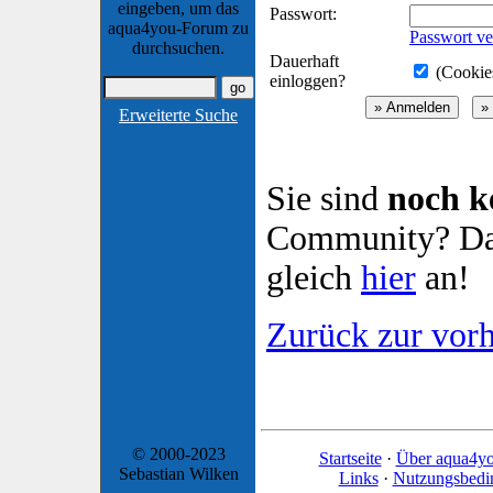
eingeben, um das
Passwort:
aqua4you-Forum zu
Passwort ve
durchsuchen.
Dauerhaft
(Cookies
einloggen?
Erweiterte Suche
Sie sind
noch k
Community? Dan
gleich
hier
an!
Zurück zur vorh
© 2000-2023
Startseite
·
Über aqua4y
Sebastian Wilken
Links
·
Nutzungsbedi