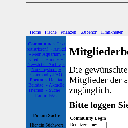
Home
Fische
Pflanzen
Zubehör
Krankheiten
Community
» Jetzt
Mitgliederb
registrieren!
» Artikel
» Mein Aquarium
»
Chat
» Termine
»
Newsletter-Archiv
»
Die gewünschte S
Nutzungsbed.
»
Community-FAQ
Mitglieder der
Forum
» Heutige
Beiträge
» Aktuelle
zugänglich.
Themen
» Suche
»
Forum-FAQ
Bitte loggen Sie
Forum-Suche
Community-Login
Benutzername:
Hier ein Stichwort