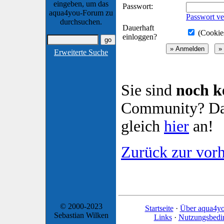
eingeben, um das
Passwort:
aqua4you-Forum zu
Passwort ve
durchsuchen.
Dauerhaft
(Cookies
einloggen?
Erweiterte Suche
Sie sind
noch k
Community? Dan
gleich
hier
an!
Zurück zur vorh
© 2000-2023
Startseite
·
Über aqua4y
Sebastian Wilken
Links
·
Nutzungsbedi