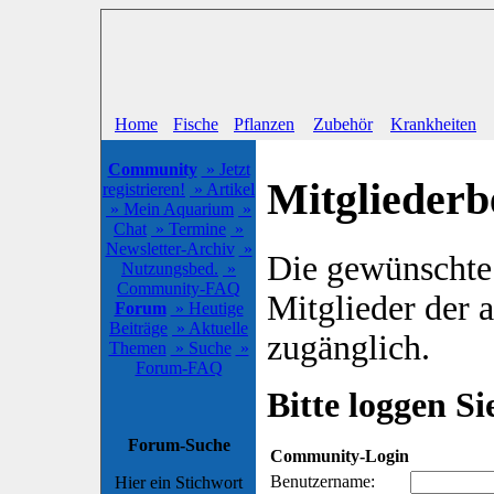
Home
Fische
Pflanzen
Zubehör
Krankheiten
Community
» Jetzt
Mitgliederb
registrieren!
» Artikel
» Mein Aquarium
»
Chat
» Termine
»
Newsletter-Archiv
»
Die gewünschte S
Nutzungsbed.
»
Community-FAQ
Mitglieder der
Forum
» Heutige
Beiträge
» Aktuelle
zugänglich.
Themen
» Suche
»
Forum-FAQ
Bitte loggen Sie
Forum-Suche
Community-Login
Benutzername:
Hier ein Stichwort