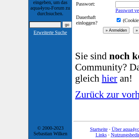
eingeben, um das
Passwort:
aqua4you-Forum zu
Passwort ve
durchsuchen.
Dauerhaft
(Cookies
einloggen?
Erweiterte Suche
Sie sind
noch k
Community? Dan
gleich
hier
an!
Zurück zur vorh
© 2000-2023
Startseite
·
Über aqua4y
Sebastian Wilken
Links
·
Nutzungsbedi