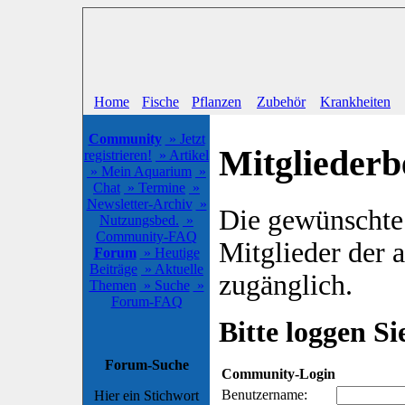
Home
Fische
Pflanzen
Zubehör
Krankheiten
Community
» Jetzt
Mitgliederb
registrieren!
» Artikel
» Mein Aquarium
»
Chat
» Termine
»
Newsletter-Archiv
»
Die gewünschte S
Nutzungsbed.
»
Community-FAQ
Mitglieder der
Forum
» Heutige
Beiträge
» Aktuelle
zugänglich.
Themen
» Suche
»
Forum-FAQ
Bitte loggen Sie
Forum-Suche
Community-Login
Benutzername:
Hier ein Stichwort