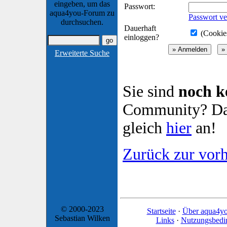
eingeben, um das
Passwort:
aqua4you-Forum zu
Passwort ve
durchsuchen.
Dauerhaft
(Cookies
einloggen?
Erweiterte Suche
Sie sind
noch k
Community? Dan
gleich
hier
an!
Zurück zur vorh
© 2000-2023
Startseite
·
Über aqua4y
Sebastian Wilken
Links
·
Nutzungsbedi