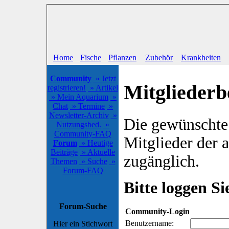
Home
Fische
Pflanzen
Zubehör
Krankheiten
Community
» Jetzt
Mitgliederb
registrieren!
» Artikel
» Mein Aquarium
»
Chat
» Termine
»
Newsletter-Archiv
»
Die gewünschte S
Nutzungsbed.
»
Community-FAQ
Mitglieder der
Forum
» Heutige
Beiträge
» Aktuelle
zugänglich.
Themen
» Suche
»
Forum-FAQ
Bitte loggen Sie
Forum-Suche
Community-Login
Benutzername:
Hier ein Stichwort