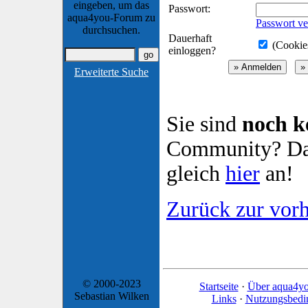
eingeben, um das
Passwort:
aqua4you-Forum zu
Passwort ve
durchsuchen.
Dauerhaft
(Cookies
einloggen?
Erweiterte Suche
Sie sind
noch k
Community? Dan
gleich
hier
an!
Zurück zur vorh
© 2000-2023
Startseite
·
Über aqua4y
Sebastian Wilken
Links
·
Nutzungsbedi