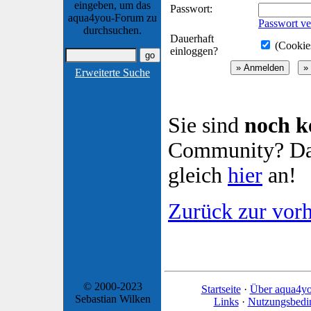
eingeben, um das
Passwort:
aqua4you-Forum zu
Passwort ve
durchsuchen.
Dauerhaft
(Cookies
einloggen?
Erweiterte Suche
Sie sind
noch k
Community? Dan
gleich
hier
an!
Zurück zur vorh
© 2000-2023
Startseite
·
Über aqua4y
Sebastian Wilken
Links
·
Nutzungsbedi