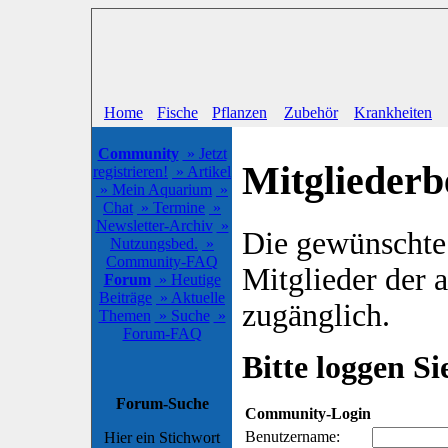
Home
Fische
Pflanzen
Zubehör
Krankheiten
Community
» Jetzt
Mitgliederb
registrieren!
» Artikel
» Mein Aquarium
»
Chat
» Termine
»
Newsletter-Archiv
»
Die gewünschte S
Nutzungsbed.
»
Community-FAQ
Mitglieder der
Forum
» Heutige
Beiträge
» Aktuelle
zugänglich.
Themen
» Suche
»
Forum-FAQ
Bitte loggen Sie
Forum-Suche
Community-Login
Benutzername:
Hier ein Stichwort