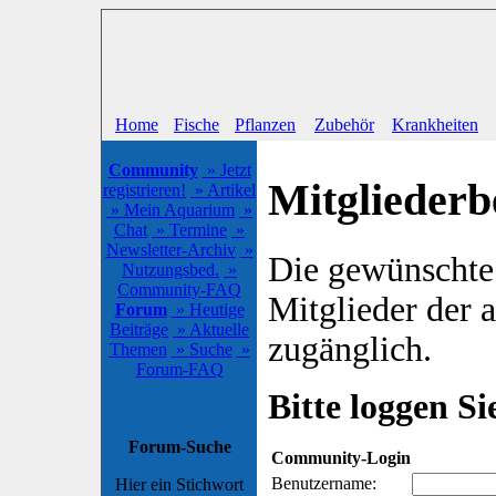
Home
Fische
Pflanzen
Zubehör
Krankheiten
Community
» Jetzt
Mitgliederb
registrieren!
» Artikel
» Mein Aquarium
»
Chat
» Termine
»
Newsletter-Archiv
»
Die gewünschte S
Nutzungsbed.
»
Community-FAQ
Mitglieder der
Forum
» Heutige
Beiträge
» Aktuelle
zugänglich.
Themen
» Suche
»
Forum-FAQ
Bitte loggen Sie
Forum-Suche
Community-Login
Benutzername:
Hier ein Stichwort