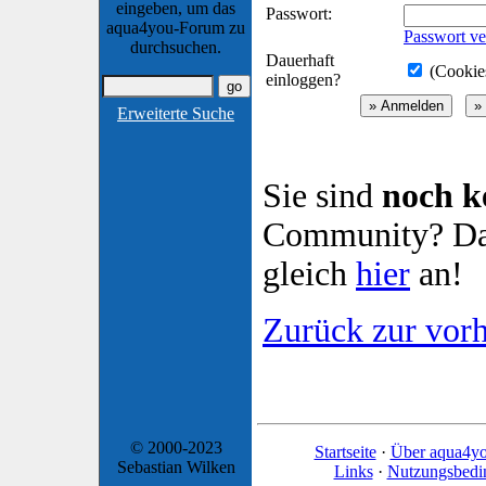
eingeben, um das
Passwort:
aqua4you-Forum zu
Passwort ve
durchsuchen.
Dauerhaft
(Cookies
einloggen?
Erweiterte Suche
Sie sind
noch k
Community? Dan
gleich
hier
an!
Zurück zur vorh
© 2000-2023
Startseite
·
Über aqua4y
Sebastian Wilken
Links
·
Nutzungsbedi