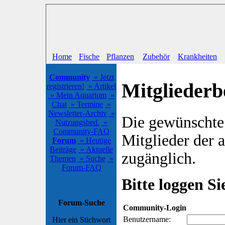
Home
Fische
Pflanzen
Zubehör
Krankheiten
Community
» Jetzt
Mitgliederb
registrieren!
» Artikel
» Mein Aquarium
»
Chat
» Termine
»
Newsletter-Archiv
»
Die gewünschte S
Nutzungsbed.
»
Community-FAQ
Mitglieder der
Forum
» Heutige
Beiträge
» Aktuelle
zugänglich.
Themen
» Suche
»
Forum-FAQ
Bitte loggen Sie
Forum-Suche
Community-Login
Benutzername:
Hier ein Stichwort