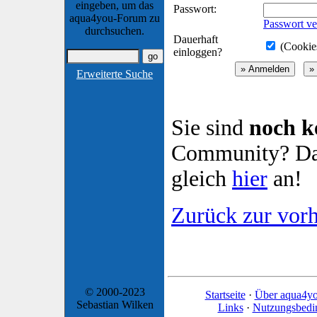
eingeben, um das
Passwort:
aqua4you-Forum zu
Passwort ve
durchsuchen.
Dauerhaft
(Cookies
einloggen?
Erweiterte Suche
Sie sind
noch k
Community? Dan
gleich
hier
an!
Zurück zur vorh
© 2000-2023
Startseite
·
Über aqua4y
Sebastian Wilken
Links
·
Nutzungsbedi