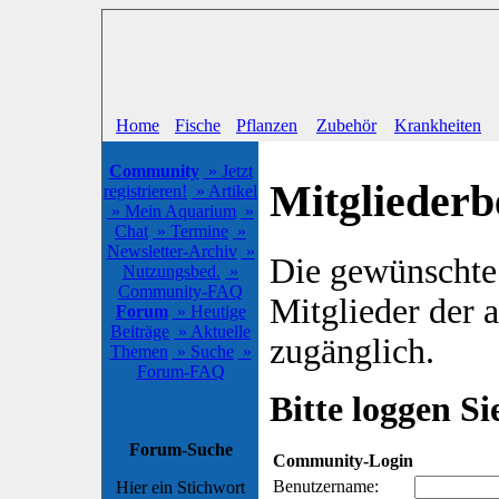
Home
Fische
Pflanzen
Zubehör
Krankheiten
Community
» Jetzt
Mitgliederb
registrieren!
» Artikel
» Mein Aquarium
»
Chat
» Termine
»
Newsletter-Archiv
»
Die gewünschte S
Nutzungsbed.
»
Community-FAQ
Mitglieder der
Forum
» Heutige
Beiträge
» Aktuelle
zugänglich.
Themen
» Suche
»
Forum-FAQ
Bitte loggen Sie
Forum-Suche
Community-Login
Benutzername:
Hier ein Stichwort