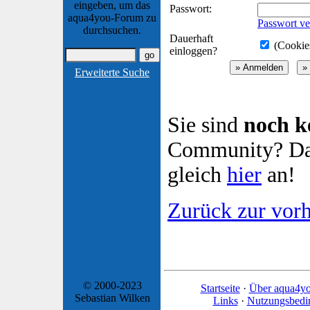
eingeben, um das
Passwort:
aqua4you-Forum zu
Passwort ve
durchsuchen.
Dauerhaft
(Cookies
einloggen?
Erweiterte Suche
Sie sind
noch k
Community? Dan
gleich
hier
an!
Zurück zur vorh
© 2000-2023
Startseite
·
Über aqua4y
Sebastian Wilken
Links
·
Nutzungsbedi