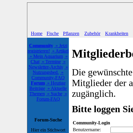
Home
Fische
Pflanzen
Zubehör
Krankheiten
Community
» Jetzt
Mitgliederb
registrieren!
» Artikel
» Mein Aquarium
»
Chat
» Termine
»
Newsletter-Archiv
»
Die gewünschte S
Nutzungsbed.
»
Community-FAQ
Mitglieder der
Forum
» Heutige
Beiträge
» Aktuelle
zugänglich.
Themen
» Suche
»
Forum-FAQ
Bitte loggen Sie
Forum-Suche
Community-Login
Benutzername:
Hier ein Stichwort