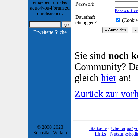
eingeben, um das
Passwort:
aqua4you-Forum zu
Passwort ve
durchsuchen.
Dauerhaft
(Cookies
einloggen?
Erweiterte Suche
Sie sind
noch k
Community? Dan
gleich
hier
an!
Zurück zur vorh
© 2000-2023
Startseite
·
Über aqua4y
Sebastian Wilken
Links
·
Nutzungsbedi