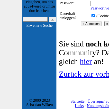
eingeben, um das
Passwort:
aqua4you-Forum zu
Passwort ve
durchsuchen.
Dauerhaft
(Cookies
einloggen?
Erweiterte Suche
Sie sind
noch k
Community? Dan
gleich
hier
an!
Zurück zur vorh
© 2000-2023
Startseite
·
Über aqua4y
Sebastian Wilken
Links
·
Nutzungsbedi