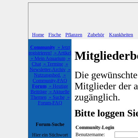
Home
Fische
Pflanzen
Zubehör
Krankheiten
Community
» Jetzt
Mitgliederb
registrieren!
» Artikel
» Mein Aquarium
»
Chat
» Termine
»
Newsletter-Archiv
»
Die gewünschte S
Nutzungsbed.
»
Community-FAQ
Mitglieder der
Forum
» Heutige
Beiträge
» Aktuelle
zugänglich.
Themen
» Suche
»
Forum-FAQ
Bitte loggen Sie
Forum-Suche
Community-Login
Benutzername:
Hier ein Stichwort