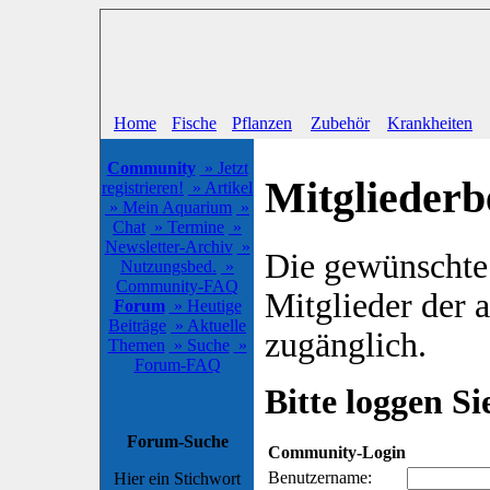
Home
Fische
Pflanzen
Zubehör
Krankheiten
Community
» Jetzt
Mitgliederb
registrieren!
» Artikel
» Mein Aquarium
»
Chat
» Termine
»
Newsletter-Archiv
»
Die gewünschte S
Nutzungsbed.
»
Community-FAQ
Mitglieder der
Forum
» Heutige
Beiträge
» Aktuelle
zugänglich.
Themen
» Suche
»
Forum-FAQ
Bitte loggen Sie
Forum-Suche
Community-Login
Benutzername:
Hier ein Stichwort