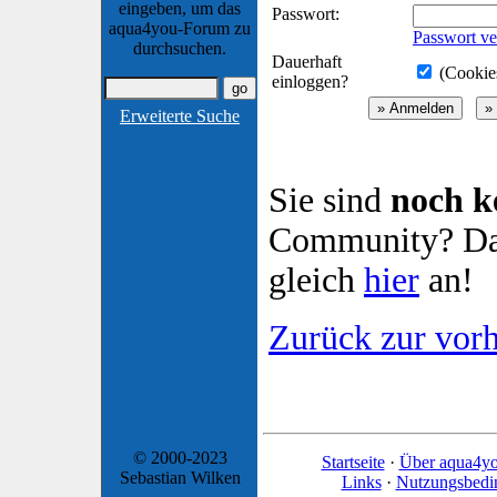
eingeben, um das
Passwort:
aqua4you-Forum zu
Passwort ve
durchsuchen.
Dauerhaft
(Cookies
einloggen?
Erweiterte Suche
Sie sind
noch k
Community? Dan
gleich
hier
an!
Zurück zur vorh
© 2000-2023
Startseite
·
Über aqua4y
Sebastian Wilken
Links
·
Nutzungsbedi