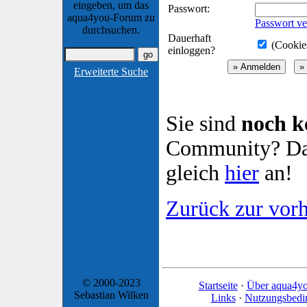
eingeben, um das
Passwort:
aqua4you-Forum zu
Passwort ve
durchsuchen.
Dauerhaft
(Cookies
einloggen?
Erweiterte Suche
Sie sind
noch k
Community? Dan
gleich
hier
an!
Zurück zur vorh
© 2000-2023
Startseite
·
Über aqua4y
Sebastian Wilken
Links
·
Nutzungsbedi