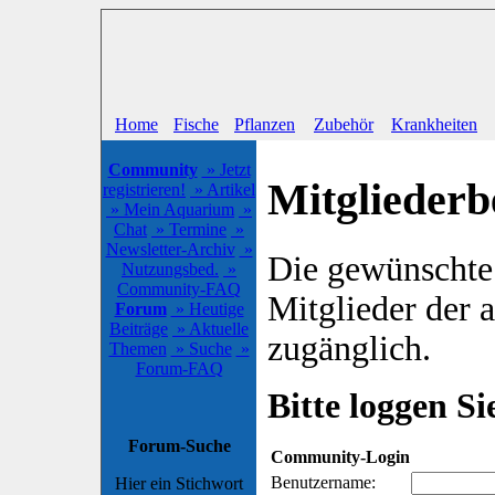
Home
Fische
Pflanzen
Zubehör
Krankheiten
Community
» Jetzt
Mitgliederb
registrieren!
» Artikel
» Mein Aquarium
»
Chat
» Termine
»
Newsletter-Archiv
»
Die gewünschte S
Nutzungsbed.
»
Community-FAQ
Mitglieder der
Forum
» Heutige
Beiträge
» Aktuelle
zugänglich.
Themen
» Suche
»
Forum-FAQ
Bitte loggen Sie
Forum-Suche
Community-Login
Benutzername:
Hier ein Stichwort