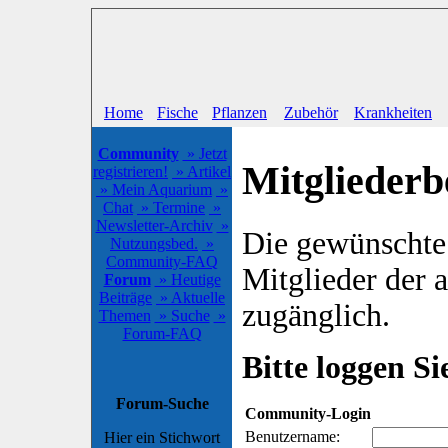
Home
Fische
Pflanzen
Zubehör
Krankheiten
Community
» Jetzt
Mitgliederb
registrieren!
» Artikel
» Mein Aquarium
»
Chat
» Termine
»
Newsletter-Archiv
»
Die gewünschte S
Nutzungsbed.
»
Community-FAQ
Mitglieder der
Forum
» Heutige
Beiträge
» Aktuelle
zugänglich.
Themen
» Suche
»
Forum-FAQ
Bitte loggen Sie
Forum-Suche
Community-Login
Benutzername:
Hier ein Stichwort