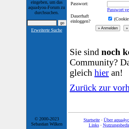
eingeben, um das
Passwort:
aqua4you-Forum zu
Passwort ve
durchsuchen.
Dauerhaft
(Cookies
einloggen?
Erweiterte Suche
Sie sind
noch k
Community? Dan
gleich
hier
an!
Zurück zur vorh
© 2000-2023
Startseite
·
Über aqua4y
Sebastian Wilken
Links
·
Nutzungsbedi