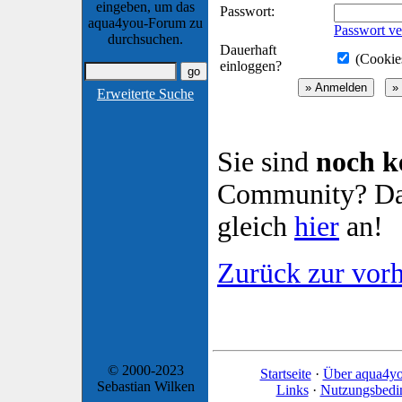
eingeben, um das
Passwort:
aqua4you-Forum zu
Passwort ve
durchsuchen.
Dauerhaft
(Cookies
einloggen?
Erweiterte Suche
Sie sind
noch k
Community? Dan
gleich
hier
an!
Zurück zur vorh
© 2000-2023
Startseite
·
Über aqua4y
Sebastian Wilken
Links
·
Nutzungsbedi