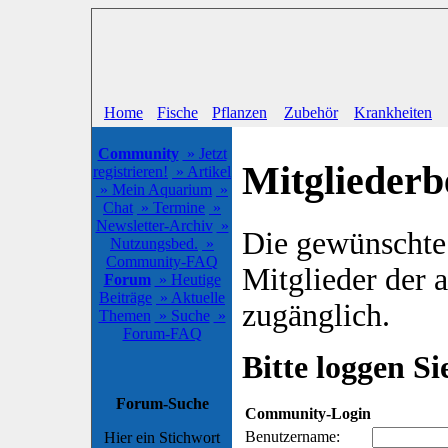
Home
Fische
Pflanzen
Zubehör
Krankheiten
Community
» Jetzt
Mitgliederb
registrieren!
» Artikel
» Mein Aquarium
»
Chat
» Termine
»
Newsletter-Archiv
»
Die gewünschte S
Nutzungsbed.
»
Community-FAQ
Mitglieder der
Forum
» Heutige
Beiträge
» Aktuelle
zugänglich.
Themen
» Suche
»
Forum-FAQ
Bitte loggen Sie
Forum-Suche
Community-Login
Benutzername:
Hier ein Stichwort