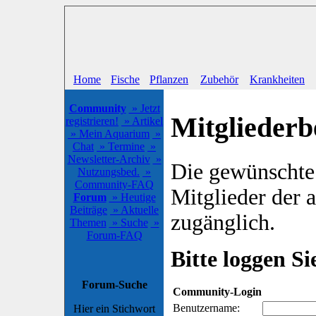
Home
Fische
Pflanzen
Zubehör
Krankheiten
Community
» Jetzt
Mitgliederb
registrieren!
» Artikel
» Mein Aquarium
»
Chat
» Termine
»
Newsletter-Archiv
»
Die gewünschte S
Nutzungsbed.
»
Community-FAQ
Mitglieder der
Forum
» Heutige
Beiträge
» Aktuelle
zugänglich.
Themen
» Suche
»
Forum-FAQ
Bitte loggen Sie
Forum-Suche
Community-Login
Benutzername:
Hier ein Stichwort