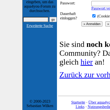
eingeben, um das
Passwort:
aqua4you-Forum zu
Passwort ve
durchsuchen.
Dauerhaft
(Cookies
einloggen?
Erweiterte Suche
Sie sind
noch k
Community? Dan
gleich
hier
an!
Zurück zur vorh
© 2000-2023
Startseite
·
Über aqua4y
Sebastian Wilken
Links
·
Nutzungsbedi