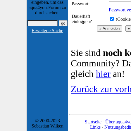
eingeben, um das
Passwort:
aqua4you-Forum zu
Passwort ve
durchsuchen.
Dauerhaft
(Cookies
einloggen?
Erweiterte Suche
Sie sind
noch k
Community? Dan
gleich
hier
an!
Zurück zur vorh
© 2000-2023
Startseite
·
Über aqua4y
Sebastian Wilken
Links
·
Nutzungsbedi