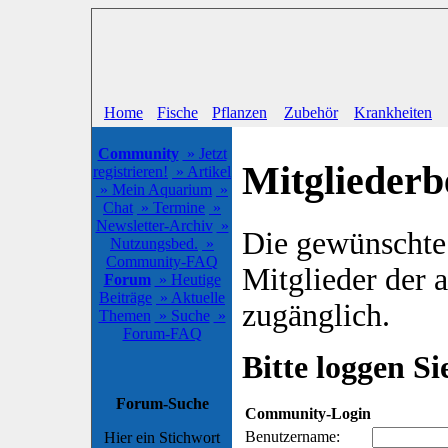
Home
Fische
Pflanzen
Zubehör
Krankheiten
Community
» Jetzt
Mitgliederb
registrieren!
» Artikel
» Mein Aquarium
»
Chat
» Termine
»
Newsletter-Archiv
»
Die gewünschte S
Nutzungsbed.
»
Community-FAQ
Mitglieder der
Forum
» Heutige
Beiträge
» Aktuelle
zugänglich.
Themen
» Suche
»
Forum-FAQ
Bitte loggen Sie
Forum-Suche
Community-Login
Benutzername:
Hier ein Stichwort