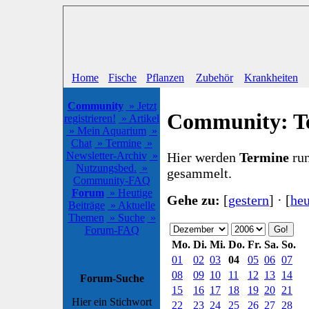
Home
Fische
Pflanzen
Zubehör
Krankheiten
Community
» Jetzt
Community: T
registrieren!
» Artikel
» Mein Aquarium
»
Chat
» Termine
»
Hier werden
Termine
run
Newsletter-Archiv
»
Nutzungsbed.
»
gesammelt.
Community-FAQ
Forum
» Heutige
Gehe zu:
[
gestern
] · [
heu
Beiträge
» Aktuelle
Themen
» Suche
»
Forum-FAQ
Mo.
Di.
Mi.
Do.
Fr.
Sa.
So.
01
02
03
04
05
06
07
08
09
10
11
12
13
14
Forum-Suche
15
16
17
18
19
20
21
Hier ein Stichwort
22
23
24
25
26
27
28