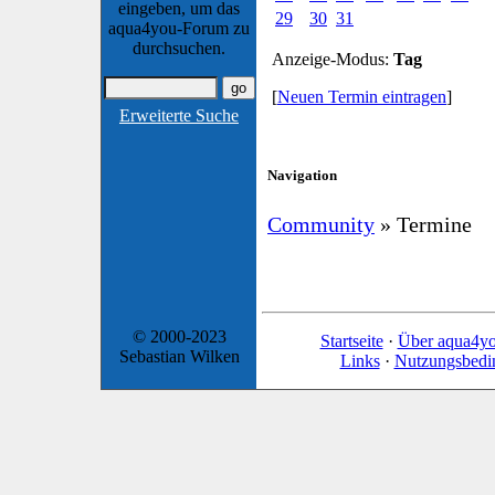
eingeben, um das
29
30
31
aqua4you-Forum zu
durchsuchen.
Anzeige-Modus:
Tag
[
Neuen Termin eintragen
]
Erweiterte Suche
Navigation
Community
» Termine
© 2000-2023
Startseite
·
Über aqua4y
Sebastian Wilken
Links
·
Nutzungsbedi