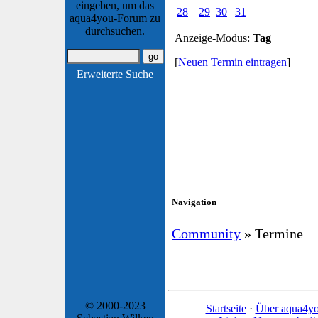
eingeben, um das
28
29
30
31
aqua4you-Forum zu
durchsuchen.
Anzeige-Modus:
Tag
[
Neuen Termin eintragen
]
Erweiterte Suche
Navigation
Community
» Termine
© 2000-2023
Startseite
·
Über aqua4y