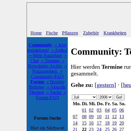
Home
Fische
Pflanzen
Zubehör
Krankheiten
Community
» Jetzt
Community: T
registrieren!
» Artikel
» Mein Aquarium
»
Chat
» Termine
»
Hier werden
Termine
run
Newsletter-Archiv
»
Nutzungsbed.
»
gesammelt.
Community-FAQ
Forum
» Heutige
Gehe zu:
[
gestern
] · [
heu
Beiträge
» Aktuelle
Themen
» Suche
»
Forum-FAQ
Mo.
Di.
Mi.
Do.
Fr.
Sa.
So.
01
02
03
04
05
06
07
08
09
10
11
12
13
Forum-Suche
14
15
16
17
18
19
20
Hier ein Stichwort
21
22
23
24
25
26
27