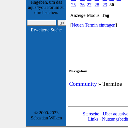
eingeben, um das
25
26
27
28
29
30
aqua4you-Forum zu
durchsuchen.
Anzeige-Modus:
Tag
[
Neuen Termin eintragen
]
Erweiterte Suche
Navigation
Community
» Termine
© 2000-2023
Startseite
·
Über aqua4y
Sebastian Wilken
Links
·
Nutzungsbedi