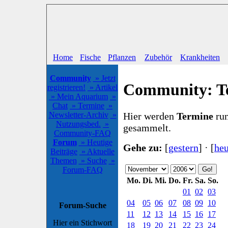
Home
Fische
Pflanzen
Zubehör
Krankheiten
Community
» Jetzt
Community: T
registrieren!
» Artikel
» Mein Aquarium
»
Chat
» Termine
»
Hier werden
Termine
run
Newsletter-Archiv
»
Nutzungsbed.
»
gesammelt.
Community-FAQ
Forum
» Heutige
Gehe zu:
[
gestern
] · [
heu
Beiträge
» Aktuelle
Themen
» Suche
»
Forum-FAQ
Mo.
Di.
Mi.
Do.
Fr.
Sa.
So.
01
02
03
04
05
06
07
08
09
10
Forum-Suche
11
12
13
14
15
16
17
Hier ein Stichwort
18
19
20
21
22
23
24