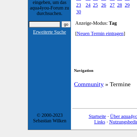
eingeben, um das
23
24
25
26
27
28
29
aqua4you-Forum zu
30
durchsuchen.
Anzeige-Modus:
Tag
Erweiterte Suche
[
Neuen Termin eintragen
]
Navigation
Community
» Termine
© 2000-2023
Startseite
·
Über aqua4y
Sebastian Wilken
Links
·
Nutzungsbedi