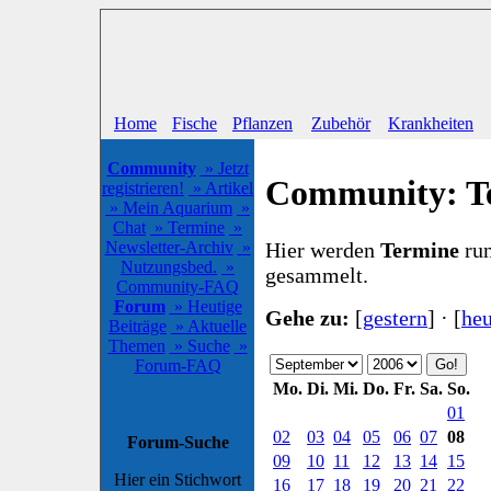
Home
Fische
Pflanzen
Zubehör
Krankheiten
Community
» Jetzt
Community: T
registrieren!
» Artikel
» Mein Aquarium
»
Chat
» Termine
»
Hier werden
Termine
run
Newsletter-Archiv
»
Nutzungsbed.
»
gesammelt.
Community-FAQ
Forum
» Heutige
Gehe zu:
[
gestern
] · [
heu
Beiträge
» Aktuelle
Themen
» Suche
»
Forum-FAQ
Mo.
Di.
Mi.
Do.
Fr.
Sa.
So.
01
02
03
04
05
06
07
08
Forum-Suche
09
10
11
12
13
14
15
Hier ein Stichwort
16
17
18
19
20
21
22