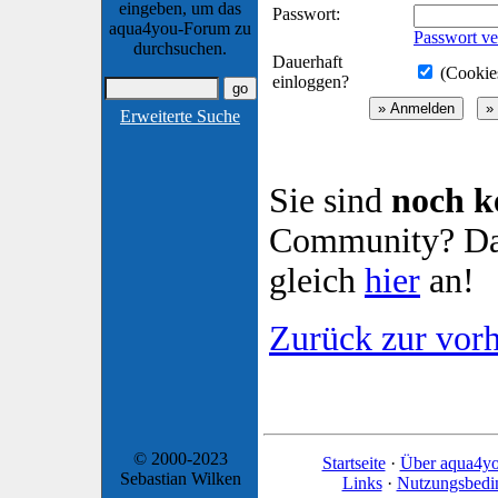
eingeben, um das
Passwort:
aqua4you-Forum zu
Passwort ve
durchsuchen.
Dauerhaft
(Cookies
einloggen?
Erweiterte Suche
Sie sind
noch k
Community? Dan
gleich
hier
an!
Zurück zur vorh
© 2000-2023
Startseite
·
Über aqua4y
Sebastian Wilken
Links
·
Nutzungsbedi