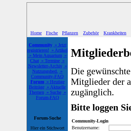
Home
Fische
Pflanzen
Zubehör
Krankheiten
Community
» Jetzt
Mitgliederb
registrieren!
» Artikel
» Mein Aquarium
»
Chat
» Termine
»
Newsletter-Archiv
»
Die gewünschte S
Nutzungsbed.
»
Community-FAQ
Mitglieder der
Forum
» Heutige
Beiträge
» Aktuelle
zugänglich.
Themen
» Suche
»
Forum-FAQ
Bitte loggen Sie
Forum-Suche
Community-Login
Benutzername:
Hier ein Stichwort