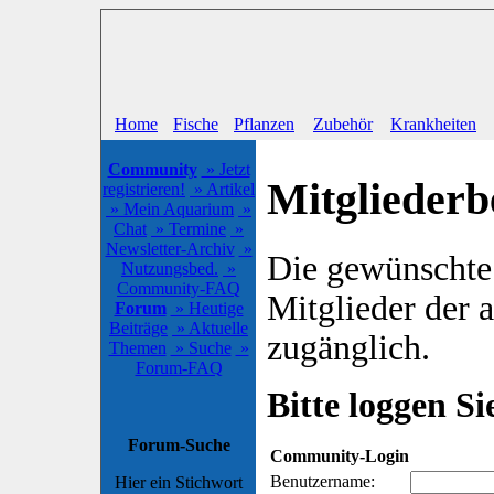
Home
Fische
Pflanzen
Zubehör
Krankheiten
Community
» Jetzt
Mitgliederb
registrieren!
» Artikel
» Mein Aquarium
»
Chat
» Termine
»
Newsletter-Archiv
»
Die gewünschte S
Nutzungsbed.
»
Community-FAQ
Mitglieder der
Forum
» Heutige
Beiträge
» Aktuelle
zugänglich.
Themen
» Suche
»
Forum-FAQ
Bitte loggen Sie
Forum-Suche
Community-Login
Benutzername:
Hier ein Stichwort