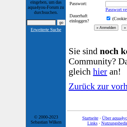
eingeben, um das
Passwort:
aqua4you-Forum zu
Passwort ve
durchsuchen.
Dauerhaft
(Cookies
einloggen?
Erweiterte Suche
Sie sind
noch k
Community? Dan
gleich
hier
an!
Zurück zur vorh
© 2000-2023
Startseite
·
Über aqua4y
Sebastian Wilken
Links
·
Nutzungsbedi