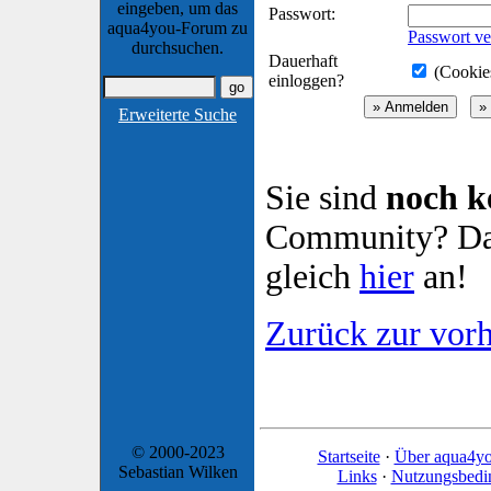
eingeben, um das
Passwort:
aqua4you-Forum zu
Passwort ve
durchsuchen.
Dauerhaft
(Cookies
einloggen?
Erweiterte Suche
Sie sind
noch k
Community? Dan
gleich
hier
an!
Zurück zur vorh
© 2000-2023
Startseite
·
Über aqua4y
Sebastian Wilken
Links
·
Nutzungsbedi