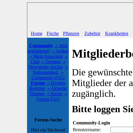
Home
Fische
Pflanzen
Zubehör
Krankheiten
Community
» Jetzt
Mitgliederb
registrieren!
» Artikel
» Mein Aquarium
»
Chat
» Termine
»
Newsletter-Archiv
»
Die gewünschte S
Nutzungsbed.
»
Community-FAQ
Mitglieder der
Forum
» Heutige
Beiträge
» Aktuelle
zugänglich.
Themen
» Suche
»
Forum-FAQ
Bitte loggen Sie
Forum-Suche
Community-Login
Benutzername:
Hier ein Stichwort