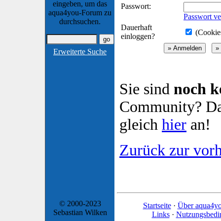
eingeben, um das
Passwort:
aqua4you-Forum zu
Passwort ve
durchsuchen.
Dauerhaft
(Cookies
einloggen?
Erweiterte Suche
Sie sind
noch k
Community? Dan
gleich
hier
an!
Zurück zur vorh
© 2000-2023
Startseite
·
Über aqua4y
Sebastian Wilken
Links
·
Nutzungsbedi