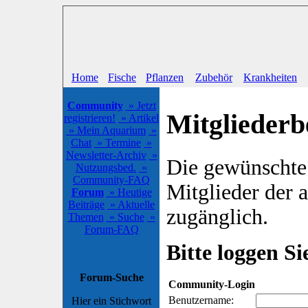
Home
Fische
Pflanzen
Zubehör
Krankheiten
Community
» Jetzt
Mitgliederb
registrieren!
» Artikel
» Mein Aquarium
»
Chat
» Termine
»
Newsletter-Archiv
»
Die gewünschte S
Nutzungsbed.
»
Community-FAQ
Mitglieder der
Forum
» Heutige
Beiträge
» Aktuelle
zugänglich.
Themen
» Suche
»
Forum-FAQ
Bitte loggen Sie
Forum-Suche
Community-Login
Benutzername:
Hier ein Stichwort