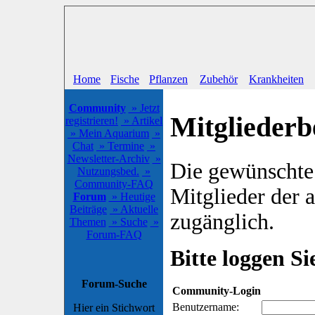
Home
Fische
Pflanzen
Zubehör
Krankheiten
Community
» Jetzt
Mitgliederb
registrieren!
» Artikel
» Mein Aquarium
»
Chat
» Termine
»
Newsletter-Archiv
»
Die gewünschte S
Nutzungsbed.
»
Community-FAQ
Mitglieder der
Forum
» Heutige
Beiträge
» Aktuelle
zugänglich.
Themen
» Suche
»
Forum-FAQ
Bitte loggen Sie
Forum-Suche
Community-Login
Benutzername:
Hier ein Stichwort