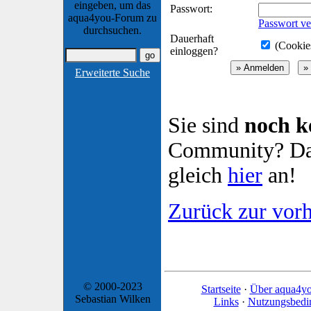
eingeben, um das
Passwort:
aqua4you-Forum zu
Passwort ve
durchsuchen.
Dauerhaft
(Cookies
einloggen?
Erweiterte Suche
Sie sind
noch k
Community? Dan
gleich
hier
an!
Zurück zur vorh
© 2000-2023
Startseite
·
Über aqua4y
Sebastian Wilken
Links
·
Nutzungsbedi