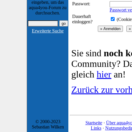
eingeben, um das
Passwort:
aqua4you-Forum zu
Passwort ve
durchsuchen.
Dauerhaft
(Cookies
einloggen?
Erweiterte Suche
Sie sind
noch k
Community? Dan
gleich
hier
an!
Zurück zur vorh
© 2000-2023
Startseite
·
Über aqua4y
Sebastian Wilken
Links
·
Nutzungsbedi