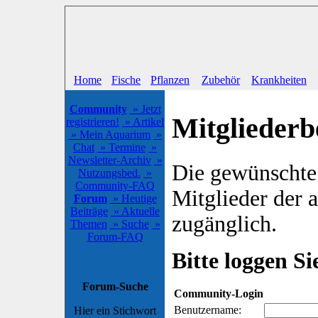
Home
Fische
Pflanzen
Zubehör
Krankheiten
Community
» Jetzt
Mitgliederb
registrieren!
» Artikel
» Mein Aquarium
»
Chat
» Termine
»
Newsletter-Archiv
»
Die gewünschte S
Nutzungsbed.
»
Community-FAQ
Mitglieder der
Forum
» Heutige
Beiträge
» Aktuelle
zugänglich.
Themen
» Suche
»
Forum-FAQ
Bitte loggen Sie
Forum-Suche
Community-Login
Benutzername:
Hier ein Stichwort