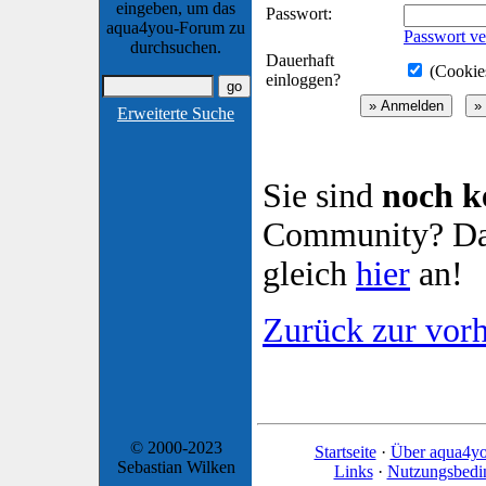
eingeben, um das
Passwort:
aqua4you-Forum zu
Passwort ve
durchsuchen.
Dauerhaft
(Cookies
einloggen?
Erweiterte Suche
Sie sind
noch k
Community? Dan
gleich
hier
an!
Zurück zur vorh
© 2000-2023
Startseite
·
Über aqua4y
Sebastian Wilken
Links
·
Nutzungsbedi