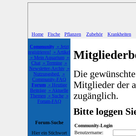
Home
Fische
Pflanzen
Zubehör
Krankheiten
Community
» Jetzt
Mitgliederb
registrieren!
» Artikel
» Mein Aquarium
»
Chat
» Termine
»
Newsletter-Archiv
»
Die gewünschte S
Nutzungsbed.
»
Community-FAQ
Mitglieder der
Forum
» Heutige
Beiträge
» Aktuelle
zugänglich.
Themen
» Suche
»
Forum-FAQ
Bitte loggen Sie
Forum-Suche
Community-Login
Benutzername:
Hier ein Stichwort