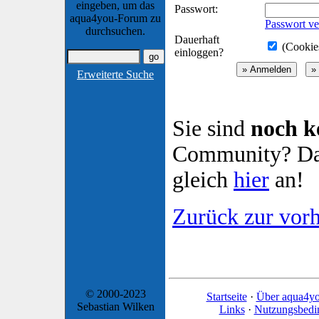
eingeben, um das
Passwort:
aqua4you-Forum zu
Passwort ve
durchsuchen.
Dauerhaft
(Cookies
einloggen?
Erweiterte Suche
Sie sind
noch k
Community? Dan
gleich
hier
an!
Zurück zur vorh
© 2000-2023
Startseite
·
Über aqua4y
Sebastian Wilken
Links
·
Nutzungsbedi