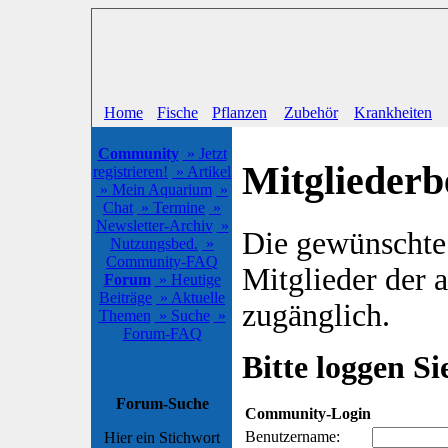
Home
Fische
Pflanzen
Zubehör
Krankheiten
Community
» Jetzt
Mitgliederb
registrieren!
» Artikel
» Mein Aquarium
»
Chat
» Termine
»
Newsletter-Archiv
»
Die gewünschte S
Nutzungsbed.
»
Community-FAQ
Mitglieder der
Forum
» Heutige
Beiträge
» Aktuelle
zugänglich.
Themen
» Suche
»
Forum-FAQ
Bitte loggen Sie
Forum-Suche
Community-Login
Benutzername:
Hier ein Stichwort