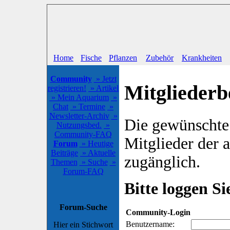
Home
Fische
Pflanzen
Zubehör
Krankheiten
Community
» Jetzt
Mitgliederb
registrieren!
» Artikel
» Mein Aquarium
»
Chat
» Termine
»
Newsletter-Archiv
»
Die gewünschte S
Nutzungsbed.
»
Community-FAQ
Mitglieder der
Forum
» Heutige
Beiträge
» Aktuelle
zugänglich.
Themen
» Suche
»
Forum-FAQ
Bitte loggen Sie
Forum-Suche
Community-Login
Benutzername:
Hier ein Stichwort