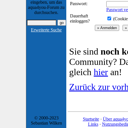
eingeben, um das
Passwort:
aqua4you-Forum zu
Passwort ve
durchsuchen.
Dauerhaft
(Cookies
einloggen?
Erweiterte Suche
Sie sind
noch k
Community? Dan
gleich
hier
an!
Zurück zur vorh
© 2000-2023
Startseite
·
Über aqua4y
Sebastian Wilken
Links
·
Nutzungsbedi