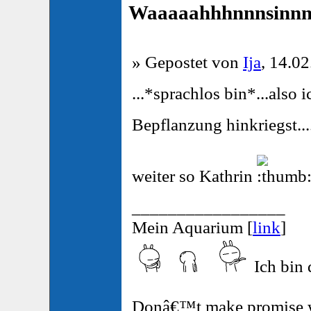
Waaaaahhhnnnsinnn.
» Gepostet von
Ija
, 14.02
...*sprachlos bin*...also
Bepflanzung hinkriegst...
weiter so Kathrin
_________________
Mein Aquarium [
link
]
Ich bin 
Donâ€™t make promise w