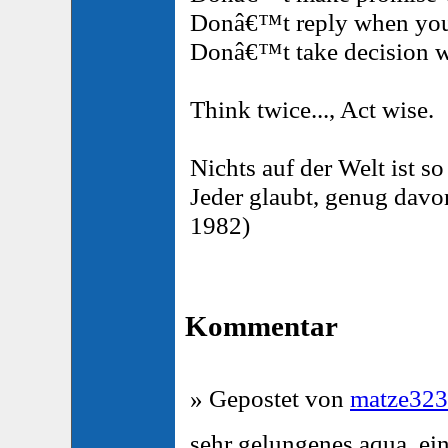
Donâ€™t reply when you 
Donâ€™t take decision w
Think twice..., Act wise.
Nichts auf der Welt ist so
Jeder glaubt, genug davo
1982)
Kommentar
» Gepostet von
matze323
sehr gelungenes aqua. ei