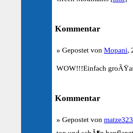
Kommentar
» Gepostet von
Mopani
,
WOW!!!Einfach groÃŸar
Kommentar
» Gepostet von
matze323
top und schÃ¶n bepflanz