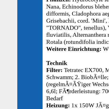
Nana, Echinodorus bleheri
difformis, Cladophora ae
Grisebachii, cord. 'Mini'
"TORNADO", tenellus), V
fluviatilis, Alternanther
Rotala (rotundifolia indi
Weitere Einrichtung:
Wu
Technik
Filter:
Tetratec EX700, M
Schwamm; 2. BiobÃ¤lle;
(regelmÃ¤ÃŸiger Wechsel
6,6l; FÃ¶rderleistung: 700
Bedarf
Heizung:
1x 150W JÃ¤g