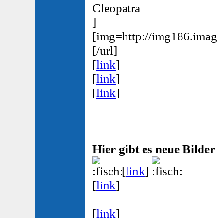
Cleopatra
]
[img=http://img186.ima
[/url]
[
link
]
[
link
]
[
link
]
Hier gibt es neue Bilder
[
link
]
[
link
]
[
link
]