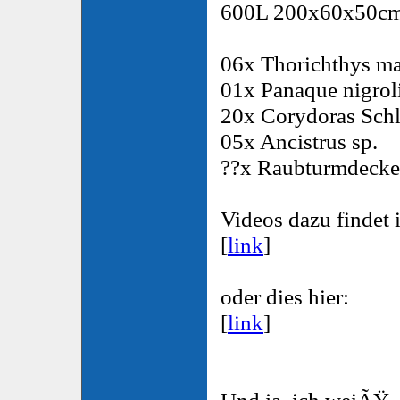
600L 200x60x50c
06x Thorichthys ma
01x Panaque nigrol
20x Corydoras Schl
05x Ancistrus sp.
??x Raubturmdecke
Videos dazu findet i
[
link
]
oder dies hier:
[
link
]
Und ja, ich weiÃŸ, 