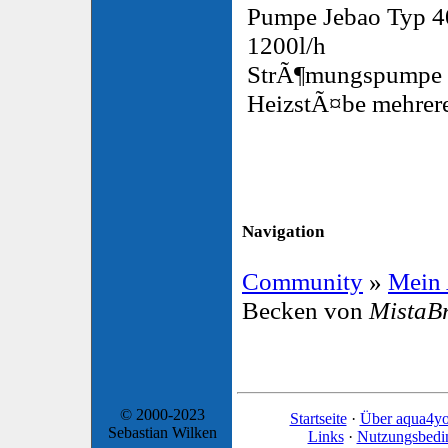
Pumpe Jebao Typ 4
1200l/h
StrÃ¶mungspumpe
HeizstÃ¤be mehrer
Navigation
Community
»
Mein
Becken von
MistaB
© 2000-2023
Startseite
·
Über aqua4y
Sebastian Wilken
Links
·
Nutzungsbedi