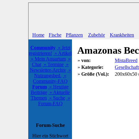
Home
Fische
Pflanzen
Zubehör
Krankheiten
Amazonas Be
Community
» Jetzt
registrieren!
» Artikel
» Mein Aquarium
»
»
von:
MistaBreed
Chat
» Termine
»
»
Kategorie:
Gesellschaf
Newsletter-Archiv
»
»
Größe (Vol.):
200x60x50 (
Nutzungsbed.
»
Community-FAQ
Forum
» Heutige
Beiträge
» Aktuelle
Themen
» Suche
»
Forum-FAQ
Forum-Suche
Hier ein Stichwort