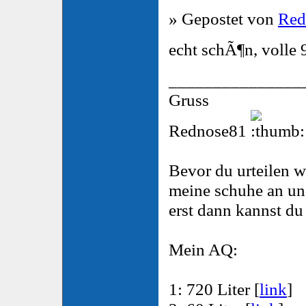
» Gepostet von
Red
echt schÃ¶n, volle 
_______________
Gruss
Rednose81
Bevor du urteilen w
meine schuhe an un
erst dann kannst du u
Mein AQ:
1: 720 Liter [
link
]