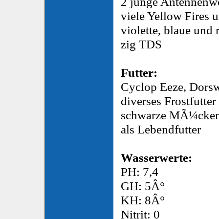
2 junge Antennenw
viele Yellow Fires 
violette, blaue und
zig TDS
Futter:
Cyclop Eeze, Dorsw
diverses Frostfutter
schwarze MÃ¼ckenl
als Lebendfutter
Wasserwerte:
PH: 7,4
GH: 5Â°
KH: 8Â°
Nitrit: 0