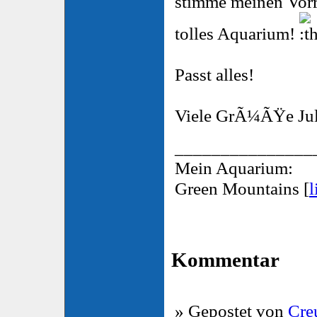
stimme meinen Vorr
tolles Aquarium!
Passt alles!
Viele GrÃ¼ÃŸe Jul
_______________
Mein Aquarium:
Green Mountains [
l
Kommentar
» Gepostet von
Cre