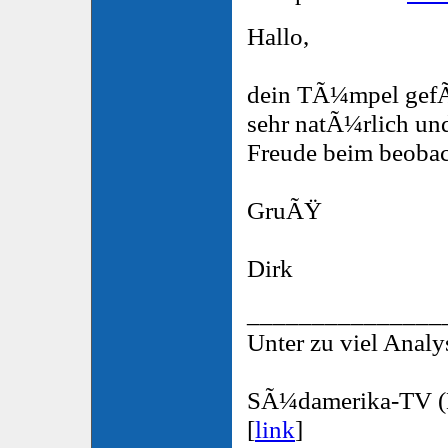
Hallo,
dein TÃ¼mpel gefÃ¤l
sehr natÃ¼rlich und
Freude beim beobac
GruÃŸ
Dirk
_______________
Unter zu viel Analys
SÃ¼damerika-TV (N
[
link
]