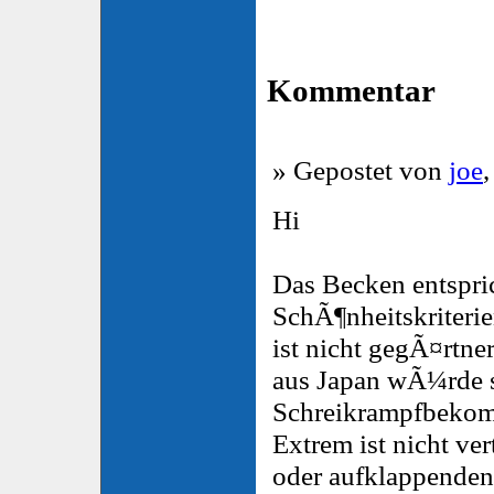
Kommentar
» Gepostet von
joe
Hi
Das Becken entspri
SchÃ¶nheitskriterie
ist nicht gegÃ¤rtn
aus Japan wÃ¼rde s
Schreikrampfbekom
Extrem ist nicht ver
oder aufklappenden