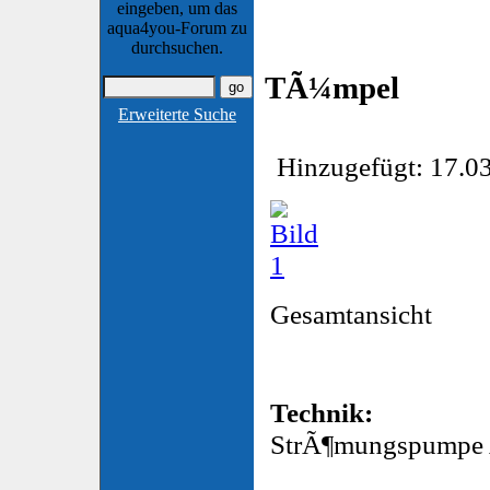
eingeben, um das
aqua4you-Forum zu
durchsuchen.
TÃ¼mpel
Erweiterte Suche
Hinzugefügt: 17.03
Gesamtansicht
Technik:
StrÃ¶mungspumpe A