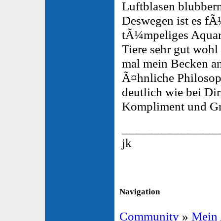
Luftblasen blubbern
Deswegen ist es fÃ
tÃ¼mpeliges Aquar
Tiere sehr gut woh
mal mein Becken an
Ã¤hnliche Philosop
deutlich wie bei Dir
Kompliment und Gr
_______________
jk
Navigation
Community
»
Mein