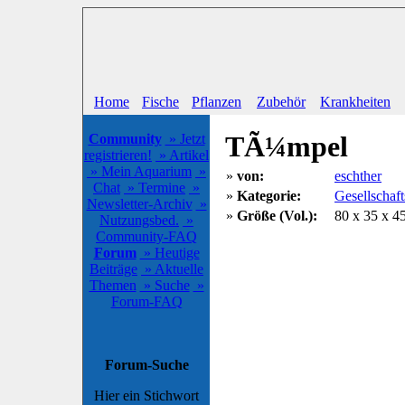
Home
Fische
Pflanzen
Zubehör
Krankheiten
TÃ¼mpel
Community
» Jetzt
registrieren!
» Artikel
» Mein Aquarium
»
»
von:
eschther
Chat
» Termine
»
»
Kategorie:
Gesellschaf
Newsletter-Archiv
»
»
Größe (Vol.):
80 x 35 x 45
Nutzungsbed.
»
Community-FAQ
Forum
» Heutige
Beiträge
» Aktuelle
Themen
» Suche
»
Forum-FAQ
Forum-Suche
Hier ein Stichwort