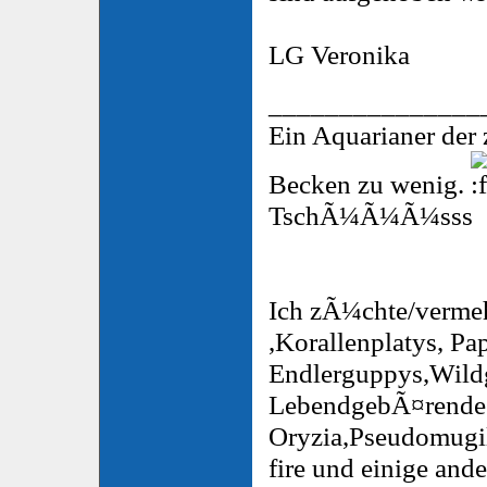
LG Veronika
_______________
Ein Aquarianer der
Becken zu wenig.
TschÃ¼Ã¼Ã¼sss
Ich zÃ¼chte/vermeh
,Korallenplatys, Pa
Endlerguppys,Wild
LebendgebÃ¤rende 
Oryzia,Pseudomugil
fire und einige and