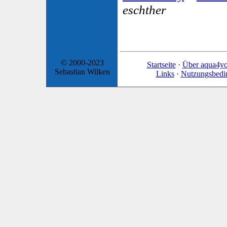
eschther
© 2000-2023
Startseite
·
Über aqua4y
Sebastian Wilken
Links
·
Nutzungsbedi