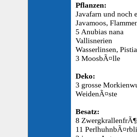
Pflanzen:
Javafarn und noch e
Javamoos, Flamme
5 Anubias nana
Vallisnerien
Wasserlinsen, Pistia
3 MoosbÃ¤lle
Deko:
3 grosse Morkienwu
WeidenÃ¤ste
Besatz:
8 ZwergkrallenfrÃ¶
11 PerlhuhnbÃ¤rbl